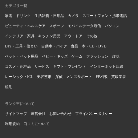
カテゴリ一覧
家電
ドリンク
生活雑貨・日用品
カメラ
スマートフォン・携帯電話
ビューティ・ヘルスケア
スポーツ
モバイルデータ通信
パソコン
インテリア・家具
キッチン用品
アウトドア
その他
DIY・工具・住まい
自動車・バイク
食品
本・CD・DVD
ペット・ペット用品
ベビー・キッズ
ゲーム
ファッション
趣味
コスメ・化粧品
サービス
ギフト・プレゼント
インターネット回線
レーシック・ICL
美容整形
探偵
メンズサポート
FP相談
買取業者
植毛
ランク王について
サイトマップ
運営会社
お問い合わせ
プライバシーポリシー
利用規約
口コミについて