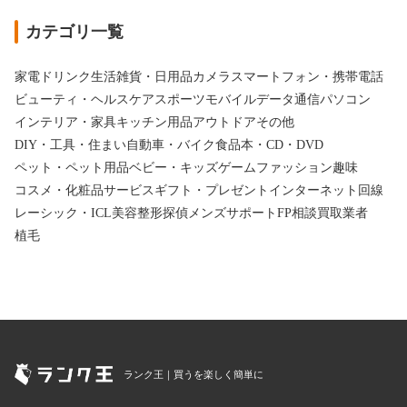
カテゴリ一覧
家電
ドリンク
生活雑貨・日用品
カメラ
スマートフォン・携帯電話
ビューティ・ヘルスケア
スポーツ
モバイルデータ通信
パソコン
インテリア・家具
キッチン用品
アウトドア
その他
DIY・工具・住まい
自動車・バイク
食品
本・CD・DVD
ペット・ペット用品
ベビー・キッズ
ゲーム
ファッション
趣味
コスメ・化粧品
サービス
ギフト・プレゼント
インターネット回線
レーシック・ICL
美容整形
探偵
メンズサポート
FP相談
買取業者
植毛
ランク王｜買うを楽しく簡単に