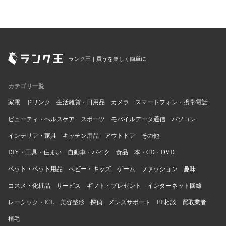
ランク王｜買うを楽しく簡単に
カテゴリ一覧
家電
ドリンク
生活雑貨・日用品
カメラ
スマートフォン・携帯電話
ビューティ・ヘルスケア
スポーツ
モバイルデータ通信
パソコン
インテリア・家具
キッチン用品
アウトドア
その他
DIY・工具・住まい
自動車・バイク
食品
本・CD・DVD
ペット・ペット用品
ベビー・キッズ
ゲーム
ファッション
趣味
コスメ・化粧品
サービス
ギフト・プレゼント
インターネット回線
レーシック・ICL
美容整形
探偵
メンズサポート
FP相談
買取業者
植毛