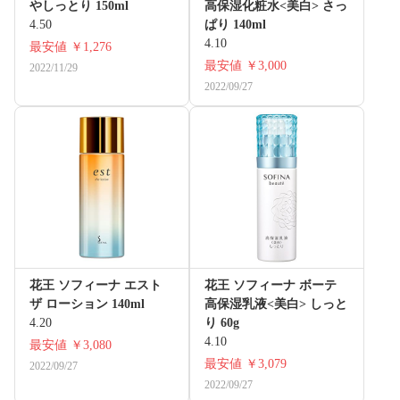
やしっとり 150ml
高保湿化粧水<美白> さっ
4.50
ぱり 140ml
4.10
最安値
￥1,276
最安値
￥3,000
2022/11/29
2022/09/27
花王 ソフィーナ エスト
花王 ソフィーナ ボーテ
ザ ローション 140ml
高保湿乳液<美白> しっと
4.20
り 60g
4.10
最安値
￥3,080
最安値
￥3,079
2022/09/27
2022/09/27