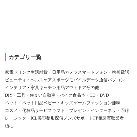
カテゴリ一覧
家電
ドリンク
生活雑貨・日用品
カメラ
スマートフォン・携帯電話
ビューティ・ヘルスケア
スポーツ
モバイルデータ通信
パソコン
インテリア・家具
キッチン用品
アウトドア
その他
DIY・工具・住まい
自動車・バイク
食品
本・CD・DVD
ペット・ペット用品
ベビー・キッズ
ゲーム
ファッション
趣味
コスメ・化粧品
サービス
ギフト・プレゼント
インターネット回線
レーシック・ICL
美容整形
探偵
メンズサポート
FP相談
買取業者
植毛