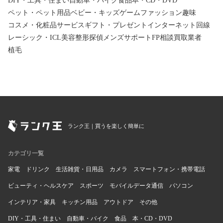
DIY・工具・住まい
自動車・バイク
食品
本・CD・DVD
ペット・ペット用品
ベビー・キッズ
ゲーム
ファッション
趣味
コスメ・化粧品
サービス
ギフト・プレゼント
インターネット回線
レーシック・ICL
美容整形
探偵
メンズサポート
FP相談
買取業者
植毛
ランク王｜買うを楽しく簡単に
カテゴリ一覧
家電
ドリンク
生活雑貨・日用品
カメラ
スマートフォン・携帯電話
ビューティ・ヘルスケア
スポーツ
モバイルデータ通信
パソコン
インテリア・家具
キッチン用品
アウトドア
その他
DIY・工具・住まい
自動車・バイク
食品
本・CD・DVD