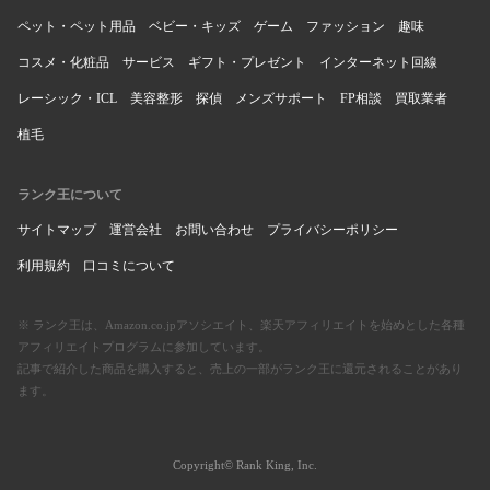
ペット・ペット用品
ベビー・キッズ
ゲーム
ファッション
趣味
コスメ・化粧品
サービス
ギフト・プレゼント
インターネット回線
レーシック・ICL
美容整形
探偵
メンズサポート
FP相談
買取業者
植毛
ランク王について
サイトマップ
運営会社
お問い合わせ
プライバシーポリシー
利用規約
口コミについて
※ ランク王は、Amazon.co.jpアソシエイト、楽天アフィリエイトを始めとした各種
アフィリエイトプログラムに参加しています。
記事で紹介した商品を購入すると、売上の一部がランク王に還元されることがあり
ます。
Copyright© Rank King, Inc.