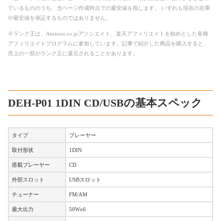
ているもののうち、当ページ作成時点での最安値を指します。 いずれも現在の在庫
や最安値を保証するものではありません。
※ランク王は、Amazon.co.jpアソシエイト、楽天アフィリエイトを始めとした各種
アフィリエイトプログラムに参加しています。記事で紹介した商品を購入すると、
売上の一部がランク王に還元されることがあります。
DEH-P01 1DIN CD/USBの基本スペック
タイプ
プレーヤー
取付形状
1DIN
搭載プレーヤー
CD
外部スロット
USBスロット
チューナー
FM/AM
最大出力
50Wx6