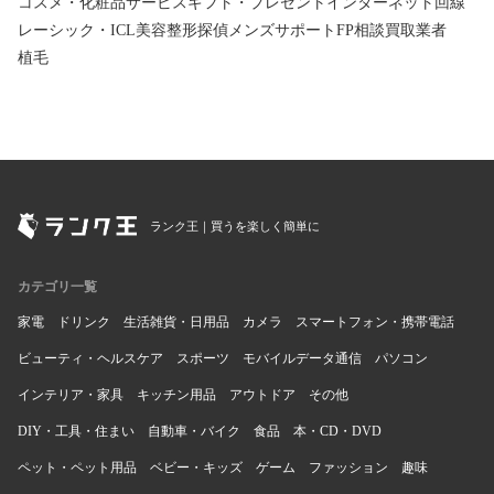
コスメ・化粧品
サービス
ギフト・プレゼント
インターネット回線
レーシック・ICL
美容整形
探偵
メンズサポート
FP相談
買取業者
植毛
ランク王｜買うを楽しく簡単に
カテゴリ一覧
家電
ドリンク
生活雑貨・日用品
カメラ
スマートフォン・携帯電話
ビューティ・ヘルスケア
スポーツ
モバイルデータ通信
パソコン
インテリア・家具
キッチン用品
アウトドア
その他
DIY・工具・住まい
自動車・バイク
食品
本・CD・DVD
ペット・ペット用品
ベビー・キッズ
ゲーム
ファッション
趣味