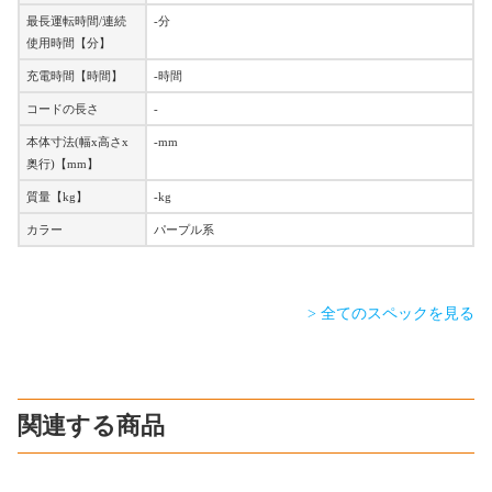
最長運転時間/連続
-分
使用時間【分】
充電時間【時間】
-時間
コードの長さ
-
本体寸法(幅x高さx
-mm
奥行)【mm】
質量【kg】
-kg
カラー
パープル系
> 全てのスペックを見る
関連する商品