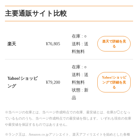
主要通販サイト比較
在庫 : ○
楽天で詳細を見
楽天
¥76,805
送料 : 送
る
料無料
在庫 : ○
送料 : 送
Yahoo!ショッピ
Yahoo!ショッピ
¥79,200
料無料
ングで詳細を見
ング
る
状態 : 新
品
※当ページの在庫とは、当ページ作成時点での在庫、最安値とは、在庫が◯となっ
ているもののうち、当ページ作成時点での最安値を指します。 いずれも現在の在庫
や最安値を保証するものではありません。
※ランク王は、Amazon.co.jpアソシエイト、楽天アフィリエイトを始めとした各種