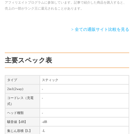
アフィリエイトプログラムに参加しています。記事で紹介した商品を購入すると、
売上の一部がランク王に還元されることがあります。
> 全ての通販サイト比較を見る
主要スペック表
タイプ
スティック
2in1(2way)
-
コードレス（充電
-
式）
ヘッド種類
-
騒音値【dB】
-dB
集じん容積【L】
-L