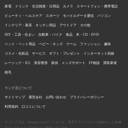
家電
ドリンク
生活雑貨・日用品
カメラ
スマートフォン・携帯電話
ビューティ・ヘルスケア
スポーツ
モバイルデータ通信
パソコン
インテリア・家具
キッチン用品
アウトドア
その他
DIY・工具・住まい
自動車・バイク
食品
本・CD・DVD
ペット・ペット用品
ベビー・キッズ
ゲーム
ファッション
趣味
コスメ・化粧品
サービス
ギフト・プレゼント
インターネット回線
レーシック・ICL
美容整形
探偵
メンズサポート
FP相談
買取業者
植毛
ランク王について
サイトマップ
運営会社
お問い合わせ
プライバシーポリシー
利用規約
口コミについて
※ ランク王は、Amazon.co.jpアソシエイト、楽天アフィリエイトを始めとした各種
アフィリエイトプログラムに参加しています。