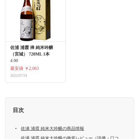
佐浦 浦霞 禅 純米吟醸
（宮城） 720ML 1本
4.00
最安値
￥2,063
2022/07/19
目次
佐浦 浦霞 純米大吟醸の商品情報
佐浦 浦霞 純米大吟醸の徹底レビュー（評価・口コ