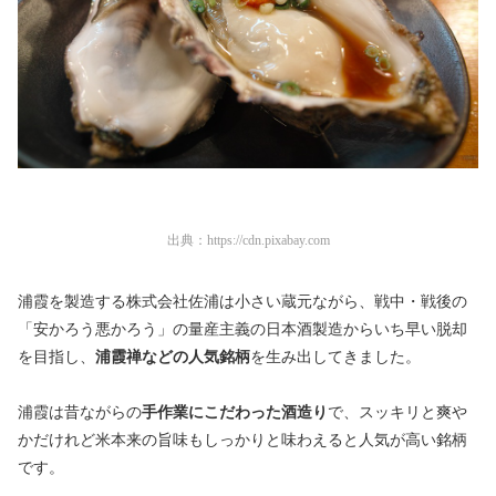
出典：
https://cdn.pixabay.com
浦霞を製造する株式会社佐浦は小さい蔵元ながら、戦中・戦後の
「安かろう悪かろう」の量産主義の日本酒製造からいち早い脱却
を目指し、
浦霞禅などの人気銘柄
を生み出してきました。
浦霞は昔ながらの
手作業にこだわった酒造り
で、スッキリと爽や
かだけれど米本来の旨味もしっかりと味わえると人気が高い銘柄
です。