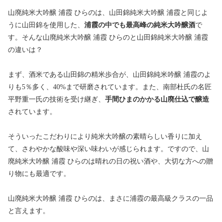
山廃純米大吟醸 浦霞 ひらのは、山田錦純米大吟醸 浦霞と同じよ
うに山田錦を使用した、
浦霞の中でも最高峰の純米大吟醸酒
で
す。そんな山廃純米大吟醸 浦霞 ひらのと山田錦純米大吟醸 浦霞
の違いは？
まず、酒米である山田錦の精米歩合が、山田錦純米吟醸 浦霞のよ
りも5％多く、40%まで研磨されています。また、南部杜氏の名匠
平野重一氏の技術を受け継ぎ、
手間ひまのかかる山廃仕込で醸造
されています。
そういったこだわりにより純米大吟醸の素晴らしい香りに加え
て、さわやかな酸味や深い味わいが感じられます。ですので、山
廃純米大吟醸 浦霞 ひらのは晴れの日の祝い酒や、大切な方への贈
り物にも最適です。
山廃純米大吟醸 浦霞 ひらのは、まさに浦霞の最高級クラスの一品
と言えます。