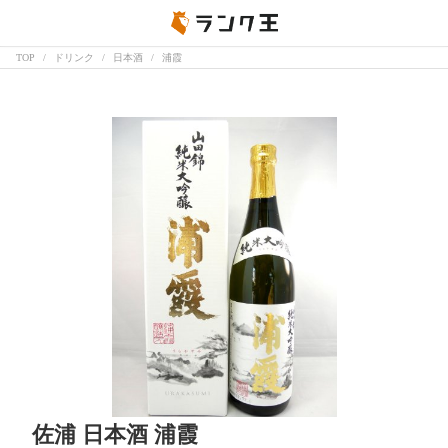
TOP
ドリンク
日本酒
浦霞
佐浦 日本酒 浦霞