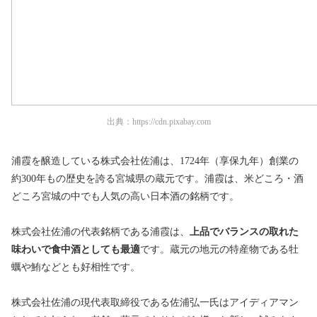
出典：
https://cdn.pixabay.com
浦霞を醸造している株式会社佐浦は、1724年（享保九年）創業の
約300年もの歴史を誇る宮城県の蔵元です。浦霞は、米どころ・酒
どころ宮城の中でも人気の高い日本酒の銘柄です。
株式会社佐浦の代表銘柄である浦霞は、
上品でバランスの取れた
味わいで食中酒としても最適
です。蔵元の地元の特産物である牡
蠣や鮪などとも好相性です。
株式会社佐浦の現代表取締役である佐浦弘一氏はアイディアマン