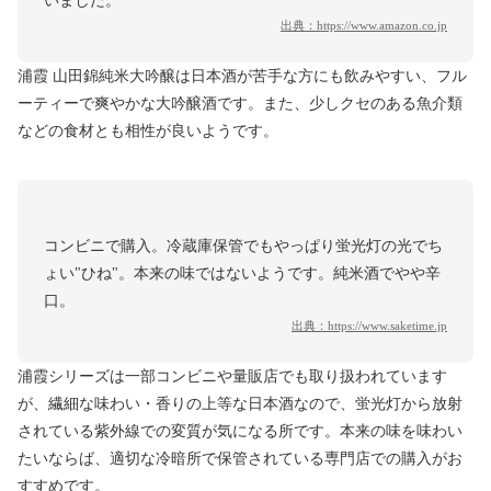
いました。
出典：
https://www.amazon.co.jp
浦霞 山田錦純米大吟醸は日本酒が苦手な方にも飲みやすい、フル
ーティーで爽やかな大吟醸酒です。また、少しクセのある魚介類
などの食材とも相性が良いようです。
コンビニで購入。冷蔵庫保管でもやっぱり蛍光灯の光でち
ょい"ひね"。本来の味ではないようです。純米酒でやや辛
口。
出典：
https://www.saketime.jp
浦霞シリーズは一部コンビニや量販店でも取り扱われています
が、繊細な味わい・香りの上等な日本酒なので、蛍光灯から放射
されている紫外線での変質が気になる所です。本来の味を味わい
たいならば、適切な冷暗所で保管されている専門店での購入がお
すすめです。