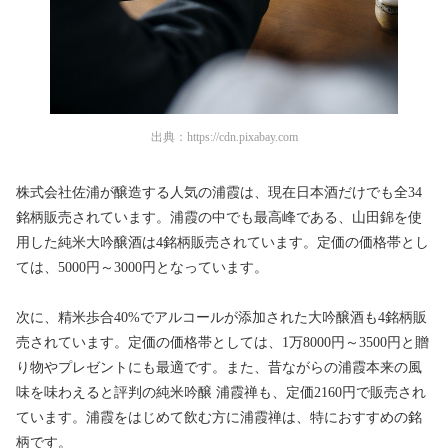
出典：
https://cdn.pixabay.com
株式会社佐浦が醸造する人気の浦霞は、現在日本酒だけでも全34
銘柄販売されています。浦霞の中でも最高峰である、山田錦を使
用した純米大吟醸酒は4銘柄販売されています。定価の価格帯とし
ては、5000円～3000円となっています。
次に、精米歩合40%でアルコールが添加された大吟醸酒も4銘柄販
売されています。定価の価格帯としては、1万8000円～3500円と贈
り物やプレゼントにも最適です。また、昔ながらの浦霞本来の風
味を味わえると評判の純米吟醸 浦霞禅も、定価2160円で販売され
ています。浦霞をはじめて飲む方に浦霞禅は、特におすすめの銘
柄です。