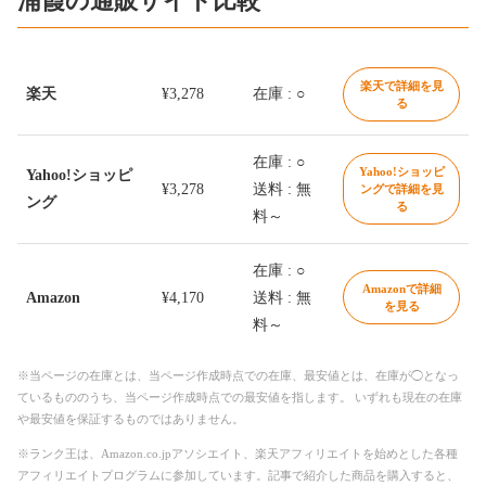
浦霞の通販サイト比較
楽天で詳細を見
楽天
¥3,278
在庫 : ○
る
在庫 : ○
Yahoo!ショッピ
Yahoo!ショッピ
¥3,278
送料 : 無
ングで詳細を見
ング
る
料～
在庫 : ○
Amazonで詳細
Amazon
¥4,170
送料 : 無
を見る
料～
※当ページの在庫とは、当ページ作成時点での在庫、最安値とは、在庫が◯となっ
ているもののうち、当ページ作成時点での最安値を指します。 いずれも現在の在庫
や最安値を保証するものではありません。
※ランク王は、Amazon.co.jpアソシエイト、楽天アフィリエイトを始めとした各種
アフィリエイトプログラムに参加しています。記事で紹介した商品を購入すると、