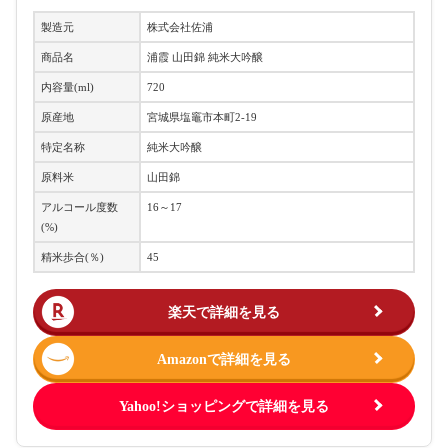
製造元
株式会社佐浦
商品名
浦霞 山田錦 純米大吟醸
内容量(ml)
720
原産地
宮城県塩竈市本町2-19
特定名称
純米大吟醸
原料米
山田錦
アルコール度数
16～17
(%)
精米歩合(％)
45
楽天で詳細を見る
Amazonで詳細を見る
Yahoo!ショッピングで詳細を見る