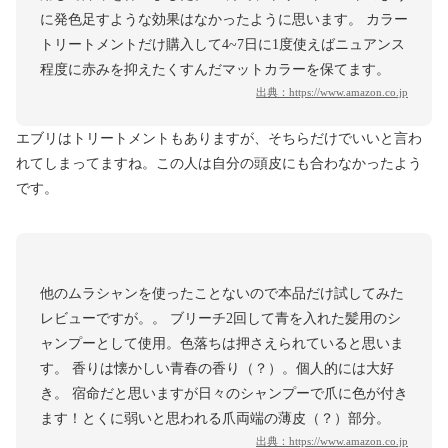
に発色足すような効果はなかったように思います。 カラー
トリートメントだけ購入して4~7日に1度使えばニュアンス
程度に赤みを抑えたくすんだマットカラーを保てます。
出典：
https://www.amazon.co.jp
エブリはトリートメントもありますが、そちらだけでいいと言わ
れてしまってますね。この人は自分の頭皮にも合わなかったよう
です。
他のムラシャンを使ったことないので本品だけ試してみた
レビューですが。。 ブリーチ2回して青を入れた髪用のシ
ャンプーとして使用。色落ちは押さえられていると思いま
す。 香りは懐かしい青春の香り（？）。個人的には大好
き。 宿命だと思いますが日々のシャンプーで爪に色が付き
ます！とくに弱いと思われる爪両端の薄皮（？）部分。
出典：
https://www.amazon.co.jp