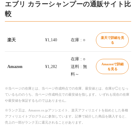
エブリ カラーシャンプーの通販サイト比
較
楽天で詳細を見
楽天
¥1,140
在庫 : ○
る
在庫 : ○
Amazonで詳細
Amazon
¥1,282
送料 : 無
を見る
料～
※当ページの在庫とは、当ページ作成時点での在庫、最安値とは、在庫が◯となっ
ているもののうち、当ページ作成時点での最安値を指します。 いずれも現在の在庫
や最安値を保証するものではありません。
※ランク王は、Amazon.co.jpアソシエイト、楽天アフィリエイトを始めとした各種
アフィリエイトプログラムに参加しています。記事で紹介した商品を購入すると、
売上の一部がランク王に還元されることがあります。