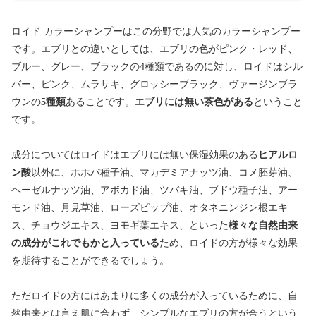
ロイド カラーシャンプーはこの分野では人気のカラーシャンプー
です。エブリとの違いとしては、エブリの色がピンク・レッド、
ブルー、グレー、ブラックの4種類であるのに対し、ロイドはシル
バー、ピンク、ムラサキ、グロッシーブラック、ヴァージンブラ
ウンの
5種類
あることです。
エブリには無い茶色がある
ということ
です。
成分についてはロイドはエブリには無い保湿効果のある
ヒアルロ
ン酸
以外に、ホホバ種子油、マカデミアナッツ油、コメ胚芽油、
ヘーゼルナッツ油、アボカド油、ツバキ油、ブドウ種子油、アー
モンド油、月見草油、ローズピップ油、オタネニンジン根エキ
ス、チョウジエキス、ヨモギ葉エキス、といった
様々な自然由来
の成分がこれでもかと入っている
ため、ロイドの方が様々な効果
を期待することができるでしょう。
ただロイドの方にはあまりに多くの成分が入っているために、自
然由来とは言え肌に合わず、シンプルなエブリの方が合うという