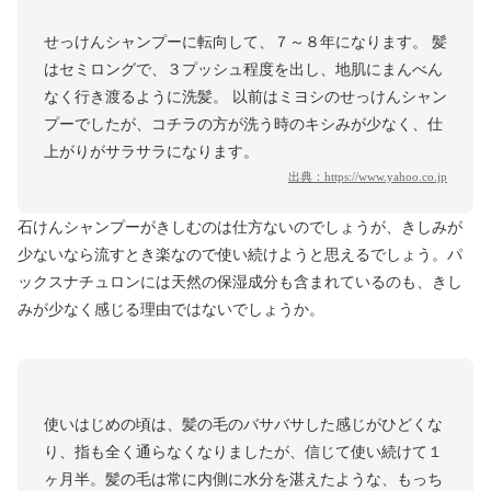
せっけんシャンプーに転向して、７～８年になります。 髪
はセミロングで、３プッシュ程度を出し、地肌にまんべん
なく行き渡るように洗髪。 以前はミヨシのせっけんシャン
プーでしたが、コチラの方が洗う時のキシみが少なく、仕
上がりがサラサラになります。
出典：
https://www.yahoo.co.jp
石けんシャンプーがきしむのは仕方ないのでしょうが、きしみが
少ないなら流すとき楽なので使い続けようと思えるでしょう。パ
ックスナチュロンには天然の保湿成分も含まれているのも、きし
みが少なく感じる理由ではないでしょうか。
使いはじめの頃は、髪の毛のバサバサした感じがひどくな
り、指も全く通らなくなりましたが、信じて使い続けて１
ヶ月半。髪の毛は常に内側に水分を湛えたような、もっち