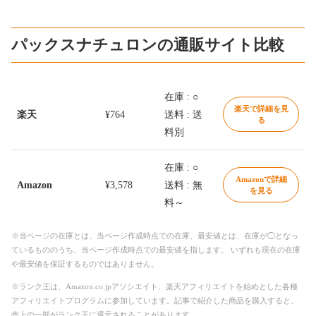
パックスナチュロンの通販サイト比較
在庫 : ○
楽天で詳細を見
楽天
¥764
送料 : 送
る
料別
在庫 : ○
Amazonで詳細
Amazon
¥3,578
送料 : 無
を見る
料～
※当ページの在庫とは、当ページ作成時点での在庫、最安値とは、在庫が◯となっ
ているもののうち、当ページ作成時点での最安値を指します。 いずれも現在の在庫
や最安値を保証するものではありません。
※ランク王は、Amazon.co.jpアソシエイト、楽天アフィリエイトを始めとした各種
アフィリエイトプログラムに参加しています。記事で紹介した商品を購入すると、
売上の一部がランク王に還元されることがあります。