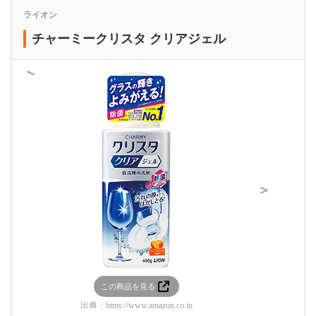
ライオン
チャーミークリスタ クリアジェル
＜
＞
この商品を見る
この
出典：
https://www.amazon.co.jp
出典：
htt