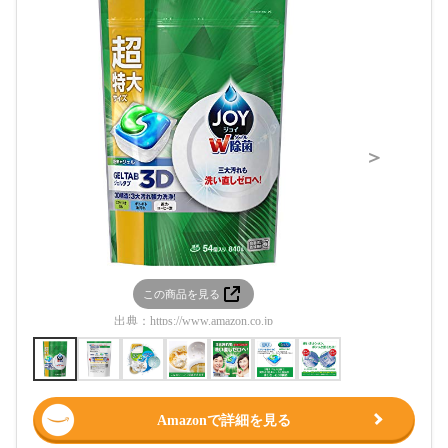
＞
この商品を見る
この
出典：
https://www.amazon.co.jp
出典：
htt
Amazonで詳細を見る