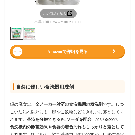
この商品を見る
この
出典：
https://www.amazon.co.jp
出典：
htt
Amazonで詳細を見る
自然に優しい食洗機用洗剤
緑の魔女は、
全メーカー対応の食洗機用の粉洗剤
です。しつ
こい油汚れ以外にも、卵やご飯粒などもきれいに落としてく
れます。
茶渋を分解できる
PC
ソーダを配合しているので、
食洗機内の除菌効果や食器の着色汚れもしっかりと落として
くれます。
弱アルカリ性で洗浄力は強いですが、自然の浄化