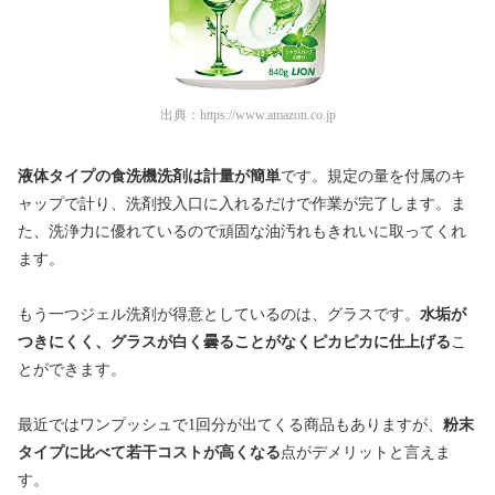
出典：
https://www.amazon.co.jp
液体タイプの食洗機洗剤は計量が簡単
です。規定の量を付属のキ
ャップで計り、洗剤投入口に入れるだけで作業が完了します。ま
た、洗浄力に優れているので頑固な油汚れもきれいに取ってくれ
ます。
もう一つジェル洗剤が得意としているのは、グラスです。
水垢が
つきにくく、グラスが白く曇ることがなくピカピカに仕上げる
こ
とができます。
最近ではワンプッシュで1回分が出てくる商品もありますが、
粉末
タイプに比べて若干コストが高くなる
点がデメリットと言えま
す。