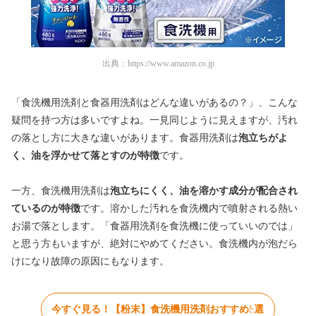
出典：
https://www.amazon.co.jp
「食洗機用洗剤と食器用洗剤はどんな違いがあるの？」、こんな
疑問を持つ方は多いですよね。一見同じように見えますが、汚れ
の落とし方に大きな違いがあります。食器用洗剤は
泡立ちがよ
く、油を浮かせて落とすのが特徴
です。
一方、食洗機用洗剤は
泡立ちにくく、油を溶かす成分が配合され
ているのが特徴
です。溶かした汚れを食洗機内で噴射される熱い
お湯で落とします。「食器用洗剤を食洗機に使っていいのでは」
と思う方もいますが、絶対にやめてください。食洗機内が泡だら
けになり故障の原因にもなります。
今すぐ見る！【粉末】食洗機用洗剤おすすめ5選