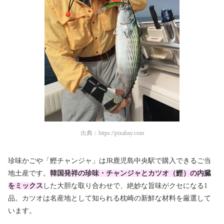
出典：
https://pixabay.com
珍味かごや「鰹チャンジャ」はJR鹿児島中央駅で購入できるご当
地土産です。
韓国発祥の珍味・チャンジャとカツオ（鰹）の内臓
をミックス
した大胆な取り合わせで、絶妙な旨味がクセになる1
品。カツオは名産地として知られる枕崎の新鮮な材料を厳選して
います。