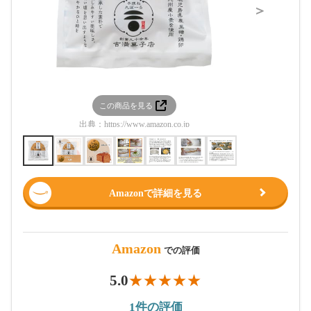
＞
この商品を見る
この
出典：
https://www.amazon.co.jp
出典：
htt
Amazonで詳細を見る
Amazon
での評価
5.0
1件の評価