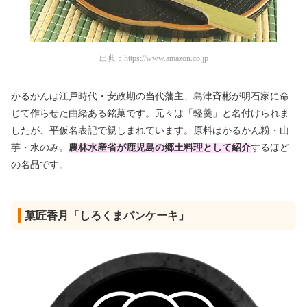
出典：
https://www.amazon.co.jp
かるかんは江戸時代・安政期の当代藩主、島津斉彬が明石家に命
じて作らせた由緒ある銘菓です。元々は「軽羹」と名付けられま
したが、平仮名表記で親しまれています。原料はかるかん粉・山
芋・水のみ。
農林水産省が鹿児島の郷土料理として紹介
するほど
の名品です。
菓匠香月「しろくまパンケーキ」