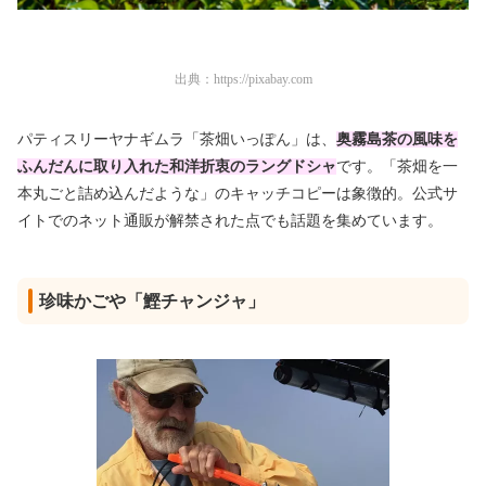
出典：
https://pixabay.com
パティスリーヤナギムラ「茶畑いっぽん」は、
奥霧島茶の風味を
ふんだんに取り入れた和洋折衷のラングドシャ
です。「茶畑を一
本丸ごと詰め込んだような」のキャッチコピーは象徴的。公式サ
イトでのネット通販が解禁された点でも話題を集めています。
珍味かごや「鰹チャンジャ」