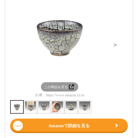
＞
この商品を見る
この
出典：
https://www.amazon.co.jp
出典：
htt
Amazonで詳細を見る