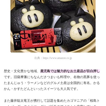
出典：
https://www.amazon.co.jp
歴史・文化豊かな地域、
鹿児島では魅力的なお土産品が目白押し
です。旧薩摩藩にちなんださつまいも料理や、名物の黒豚を使っ
たまんじゅう・ラーメンなどのグルメ土産は全国的に有名。かる
かん・かすたどんといったスイーツも大人気です。
また藤井聡太竜王が携行して話題を集めたカゴマニアの「桜島ト