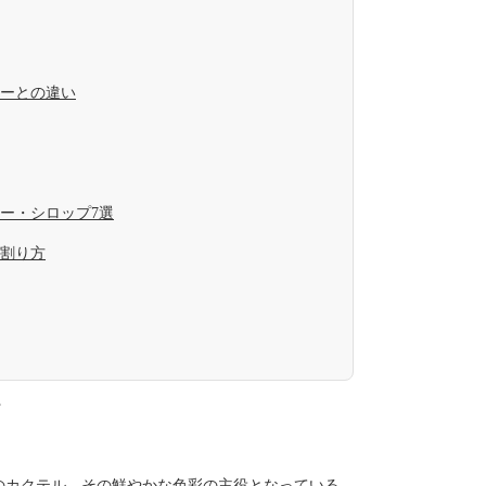
ーとの違い
ー・シロップ7選
割り方
。
のカクテル。その鮮やかな色彩の主役となっている