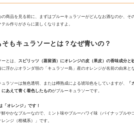
めの商品を見る前に、まずはブルーキュラソーがどんなお酒なのか、そ
クテル作りがさらに楽しくなりますよ。
もそもキュラソーとは？なぜ青いの？
ソーとは、
スピリッツ（蒸留酒）にオレンジの皮（果皮）の香味成分と
海に浮かぶオランダ領の「キュラソー島」産のオレンジが名前の由来と
キュラソーは無色透明、または樽熟成による琥珀色をしていますが、
「
」にあえて青く着色したもの
がブルーキュラソーです。
身は「オレンジ」です！
が鮮やかなブルーなので、ミント味やブルーハワイ味（パイナップルや
オレンジ（柑橘系）」です。