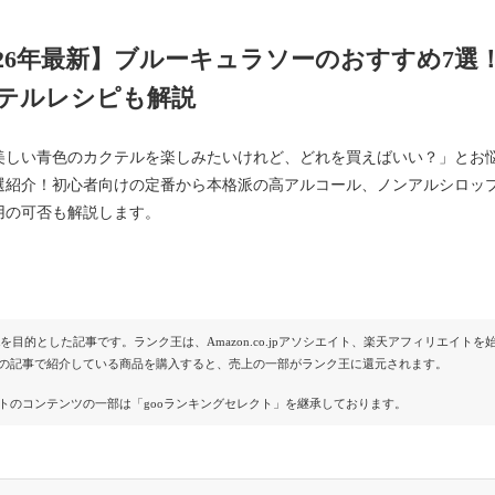
026年最新】ブルーキュラソーのおすすめ7
テルレシピも解説
美しい青色のカクテルを楽しみたいけれど、どれを買えばいい？」とお
選紹介！初心者向けの定番から本格派の高アルコール、ノンアルシロッ
用の可否も解説します。
Rを目的とした記事です。ランク王は、Amazon.co.jpアソシエイト、楽天アフィリエイ
の記事で紹介している商品を購入すると、売上の一部がランク王に還元されます。
トのコンテンツの一部は「gooランキングセレクト」を継承しております。