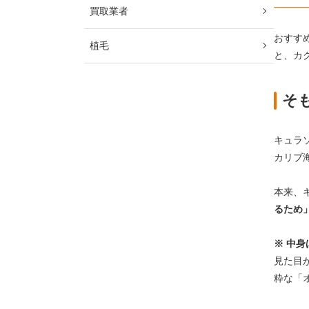
買取業者
おすす
植毛
と、カ
そ
キュラ
カリブ
本来、
るため
※ 中
見た目
粋な「