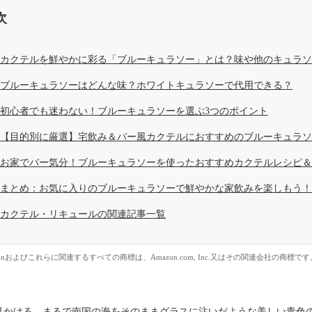
次
カクテルを鮮やかに彩る「ブルーキュラソー」とは？味や他のキュラソ
ブルーキュラソーはどんな味？ホワイトキュラソーで代用できる？
初心者でも迷わない！ブルーキュラソーを選ぶ3つのポイント
【目的別に厳選】宅飲み＆バー風カクテルにおすすめのブルーキュラソ
お家でバー気分！ブルーキュラソーを使ったおすすめカクテルレシピ＆
まとめ：お気に入りのブルーキュラソーで鮮やかな家飲みを楽しもう！
カクテル・リキュールの関連記事一覧
zonおよびこれらに関連するすべての商標は、Amazon.com, Inc.又はその関連会社の商標です
見かける、まるで南国の海をそのままグラスに注いだような美しい青色