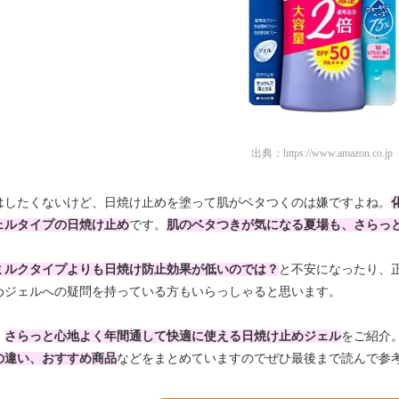
出典：
https://www.amazon.co.jp
はしたくないけど、
日焼け止めを塗って肌がベタつくのは嫌
ですよね。
ェルタイプの日焼け止め
です。
肌のベタつきが気になる夏場も、さらっ
ミルクタイプよりも日焼け防止効果が低いのでは？
と不安になったり、
めジェルへの疑問を持っている方もいらっしゃると思います。
、
さ
らっと心地よく年間通して快適に使える日焼け止めジェル
をご紹介
の違い、おすすめ商品
などをまとめていますのでぜひ最後まで読んで参