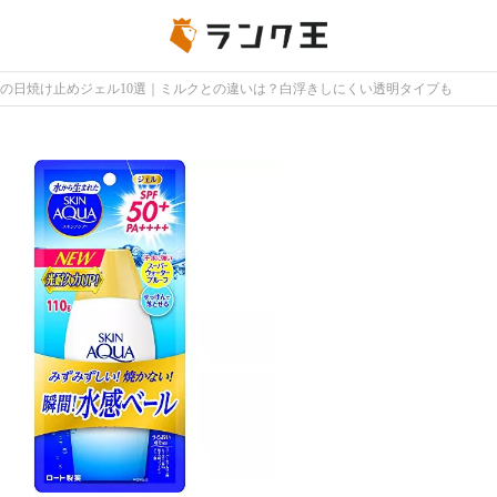
の日焼け止めジェル10選｜ミルクとの違いは？白浮きしにくい透明タイプも