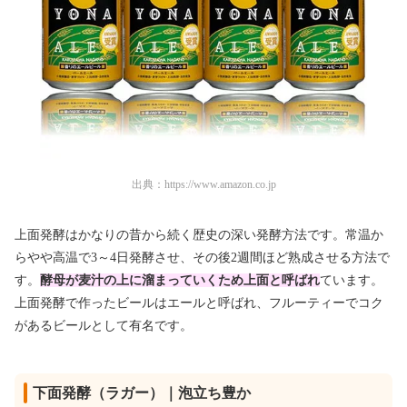
出典：
https://www.amazon.co.jp
上面発酵はかなりの昔から続く歴史の深い発酵方法です。常温か
らやや高温で3～4日発酵させ、その後2週間ほど熟成させる方法で
す。
酵母が麦汁の上に溜まっていくため上面と呼ばれ
ています。
上面発酵で作ったビールはエールと呼ばれ、フルーティーでコク
があるビールとして有名です。
下面発酵（ラガー）｜泡立ち豊か