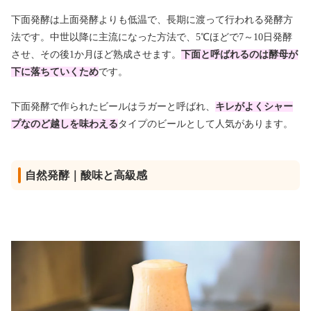
下面発酵は上面発酵よりも低温で、長期に渡って行われる発酵方
法です。中世以降に主流になった方法で、5℃ほどで7～10日発酵
させ、その後1か月ほど熟成させます。
下面と呼ばれるのは
酵母が
下に落ちていくため
です。
下面発酵で作られたビールはラガーと呼ばれ、
キレがよくシャー
プなのど越しを味わえる
タイプのビールとして人気があります。
自然発酵｜酸味と高級感