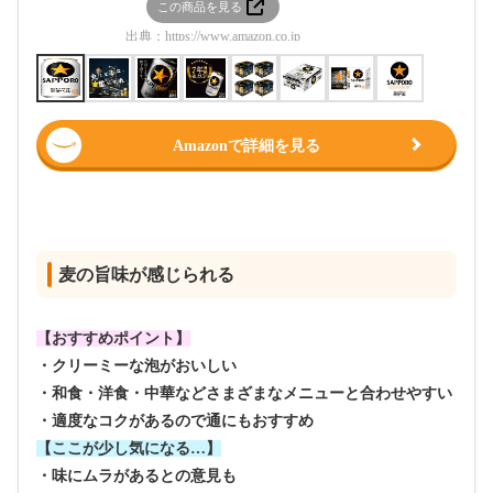
この商品を見る
この
出典：
https://www.amazon.co.jp
出典：
htt
Amazonで詳細を見る
麦の旨味が感じられる
【おすすめポイント】
・クリーミーな泡がおいしい
・和食・洋食・中華などさまざまなメニューと合わせやすい
・適度なコクがあるので通にもおすすめ
【ここが少し気になる…】
・味にムラがあるとの意見も