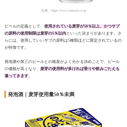
出典：
https://www.amazon.co.jp
ビールの定義として、
使用されている麦芽が50％以上、かつサブ
の原料の使用制限は麦芽の5％以内
といった決まりがあります。さ
らには、使用していいサブの原料は5種類ほどに限定されているの
が特徴です。
発泡酒や第三のビールとの格差がよく分かる決めごとで、ビール
の価格が高くなり、
麦芽の使用料が多ければ香りや飲みごたえも
違ってきます
。
発泡酒｜麦芽使用量50％未満