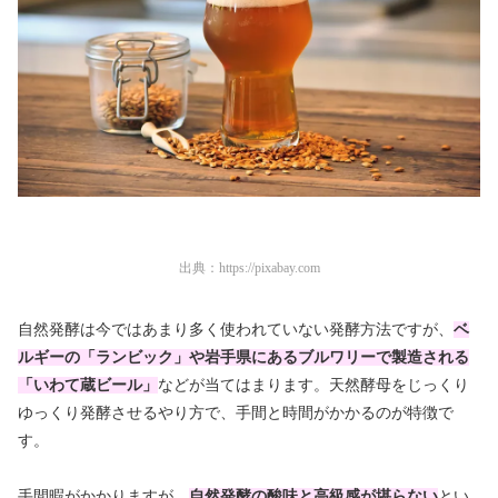
出典：
https://pixabay.com
自然発酵は今ではあまり多く使われていない発酵方法ですが、
ベ
ルギーの「ランビック」や岩手県にあるブルワリーで製造される
「いわて蔵ビール」
などが当てはまります。天然酵母をじっくり
ゆっくり発酵させるやり方で、手間と時間がかかるのが特徴で
す。
手間暇がかかりますが、
自然発酵の酸味と高級感が堪らない
とい