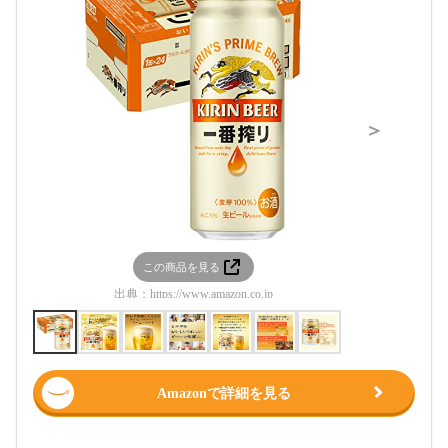
＞
この商品を見る
この
出典：
https://www.amazon.co.jp
出典：
htt
Amazonで詳細を見る