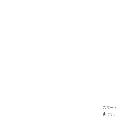
スマー
由
です