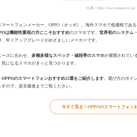
出典：
https://www.amazon.co.jp
スマートフォンメーカー、OPPO（オッポ）。海外スマホで低価格であ
PPOは機能性重視の方にこそおすすめ
のスマホです。
世界初のシステム
り
、年々アップグレードがめざましいメーカーです。
ニーズに合わせ、
多種多様なスペック・値段帯のスマホ
が展開されてい
、気になるスマホがきっと見つかります。
、
OPPOのスマートフォンおすすめ12選をご紹介します
。選び方のポイ
ますので、是非最後までご覧ください。
今すぐ見る！OPPOのスマートフォンお