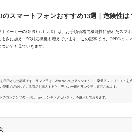
POのスマートフォンおすすめ13選｜危険性は
マホメーカーのOPPO（オッポ）は、お手頃価格で機能性に優れたスマ
のよさに加え、5G対応機種も増えています。この記事では、OPPOのス
についても見ていきます。
Rを目的とした記事です。ランク王は、Amazon.co.jpアソシエイト、楽天アフィリエイ
の記事で紹介している商品を購入すると、売上の一部がランク王に還元されます。
トのコンテンツの一部は「gooランキングセレクト」を継承しております。
次