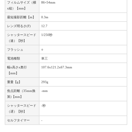
フィルムサイズ（横
86×54mm
x縦）【mm】
最短撮影距離【m】
0.3m
レンズ明るさ(F)
12.7
シャッタースピード
1/250秒
（速）【秒】
フラッシュ
○
電池種類
単三
幅x高さx奥行
107.6x121.2x67.3mm
【mm】
重量【g】
293g
焦点距離（35mm換
-mm
算)【mm】
シャッタースピード
-秒
（遅）【秒】
セルフタイマー
-