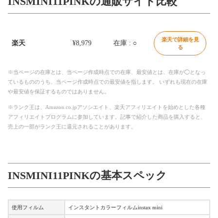
INSMINI11PINKの通販サイト比較
楽天で詳細を見
楽天
¥8,979
在庫 : ○
る
※当ページの在庫とは、当ページ作成時点での在庫、最安値とは、在庫が◯となっ
ているもののうち、当ページ作成時点での最安値を指します。 いずれも現在の在庫
や最安値を保証するものではありません。
※ランク王は、Amazon.co.jpアソシエイト、楽天アフィリエイトを始めとした各種
アフィリエイトプログラムに参加しています。記事で紹介した商品を購入すると、
売上の一部がランク王に還元されることがあります。
INSMINI11PINKの基本スペック
使用フィルム
インスタントカラーフィルムinstax mini