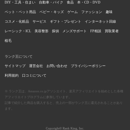
DIY・工具・住まい
自動車・バイク
食品
本・CD・DVD
ペット・ペット用品
ベビー・キッズ
ゲーム
ファッション
趣味
コスメ・化粧品
サービス
ギフト・プレゼント
インターネット回線
レーシック・ICL
美容整形
探偵
メンズサポート
FP相談
買取業者
植毛
ランク王について
サイトマップ
運営会社
お問い合わせ
プライバシーポリシー
利用規約
口コミについて
※ ランク王は、Amazon.co.jpアソシエイト、楽天アフィリエイトを始めとした各種
アフィリエイトプログラムに参加しています。
記事で紹介した商品を購入すると、売上の一部がランク王に還元されることがあり
ます。
Copyright© Rank King, Inc.