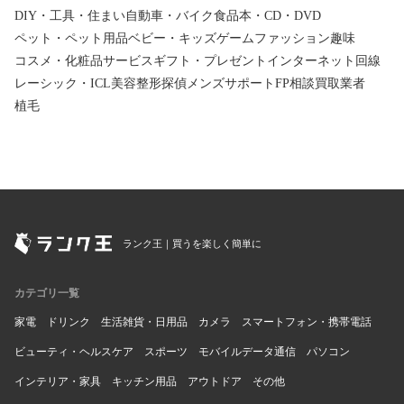
DIY・工具・住まい
自動車・バイク
食品
本・CD・DVD
ペット・ペット用品
ベビー・キッズ
ゲーム
ファッション
趣味
コスメ・化粧品
サービス
ギフト・プレゼント
インターネット回線
レーシック・ICL
美容整形
探偵
メンズサポート
FP相談
買取業者
植毛
ランク王｜買うを楽しく簡単に
カテゴリ一覧
家電
ドリンク
生活雑貨・日用品
カメラ
スマートフォン・携帯電話
ビューティ・ヘルスケア
スポーツ
モバイルデータ通信
パソコン
インテリア・家具
キッチン用品
アウトドア
その他