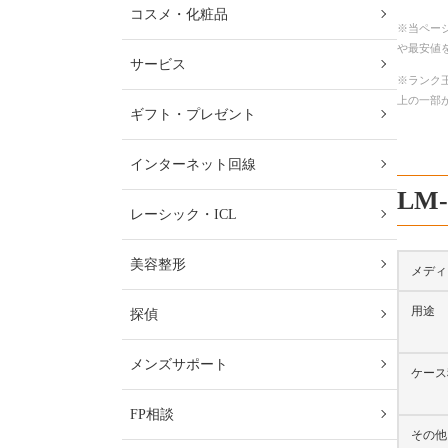
コスメ・化粧品
※当ペー
や最安値
サービス
※ランク王
上の一部
ギフト・プレゼント
インターネット回線
LM
レーシック・ICL
美容整形
メディ
用途
探偵
メンズサポート
ケース
FP相談
その他