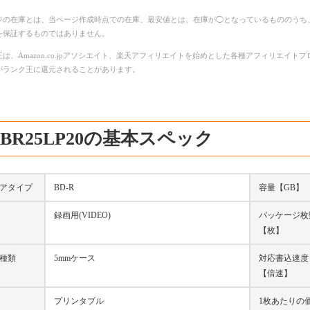
ジの在庫とは、当ページ作成時点での在庫、最安値とは、在庫が◯となっているもののうち
を保証するものではありません。
は、Amazon.co.jpアソシエイト、楽天アフィリエイトを始めとした各種アフィリエイ
がランク王に還元されることがあります。
-BR25LP20の基本スペック
アタイプ
BD-R
容量【GB】
録画用(VIDEO)
パッケージ枚
【枚】
種類
5mmケース
対応書込速度
【倍速】
プリンタブル
1枚あたりの