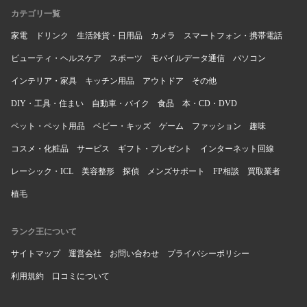
カテゴリ一覧
家電
ドリンク
生活雑貨・日用品
カメラ
スマートフォン・携帯電話
ビューティ・ヘルスケア
スポーツ
モバイルデータ通信
パソコン
インテリア・家具
キッチン用品
アウトドア
その他
DIY・工具・住まい
自動車・バイク
食品
本・CD・DVD
ペット・ペット用品
ベビー・キッズ
ゲーム
ファッション
趣味
コスメ・化粧品
サービス
ギフト・プレゼント
インターネット回線
レーシック・ICL
美容整形
探偵
メンズサポート
FP相談
買取業者
植毛
ランク王について
サイトマップ
運営会社
お問い合わせ
プライバシーポリシー
利用規約
口コミについて