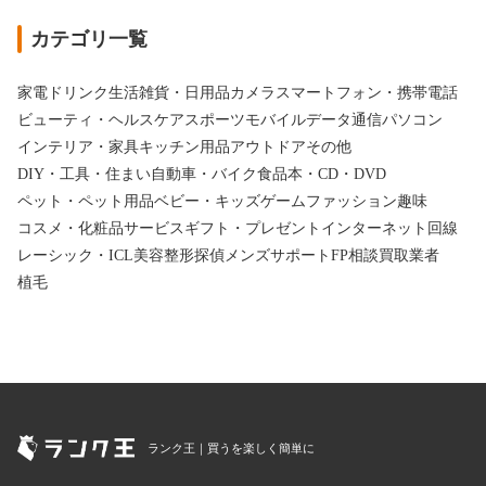
カテゴリ一覧
家電
ドリンク
生活雑貨・日用品
カメラ
スマートフォン・携帯電話
ビューティ・ヘルスケア
スポーツ
モバイルデータ通信
パソコン
インテリア・家具
キッチン用品
アウトドア
その他
DIY・工具・住まい
自動車・バイク
食品
本・CD・DVD
ペット・ペット用品
ベビー・キッズ
ゲーム
ファッション
趣味
コスメ・化粧品
サービス
ギフト・プレゼント
インターネット回線
レーシック・ICL
美容整形
探偵
メンズサポート
FP相談
買取業者
植毛
ランク王｜買うを楽しく簡単に