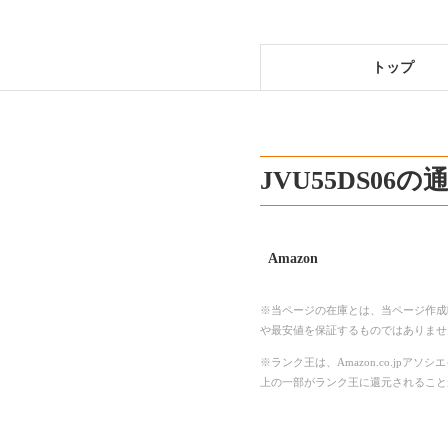
トップ
JVU55DS06
Amazon
※当ページの在庫とは、当ページ作成
や最安値を保証するものではありませ
※ランク王は、Amazon.co.j
上の一部がランク王に還元されること