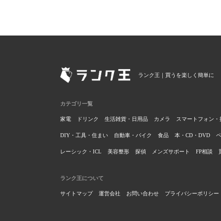
ランク王｜買うを楽しく簡単に
カテゴリ一覧
家電
ドリンク
生活雑貨・日用品
カメラ
スマートフォン・
DIY・工具・住まい
自動車・バイク
食品
本・CD・DVD
レーシック・ICL
美容整形
探偵
メンズサポート
FP相談
ランク王について
サイトマップ
運営会社
お問い合わせ
プライバシーポリシー