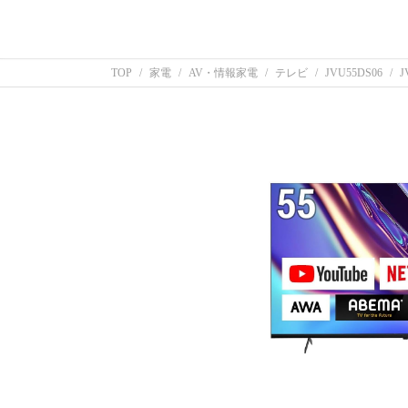
TOP
家電
AV・情報家電
テレビ
JVU55DS06
J