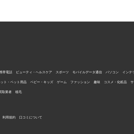
携帯電話
ビューティ・ヘルスケア
スポーツ
モバイルデータ通信
パソコン
インテ
ペット・ペット用品
ベビー・キッズ
ゲーム
ファッション
趣味
コスメ・化粧品
サ
買取業者
植毛
利用規約
口コミについて