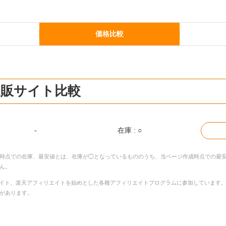
価格比較
の通販サイト比較
-
在庫 : ○
時点での在庫、最安値とは、在庫が◯となっているもののうち、当ページ作成時点での最安
ん。
pアソシエイト、楽天アフィリエイトを始めとした各種アフィリエイトプログラムに参加していま
があります。