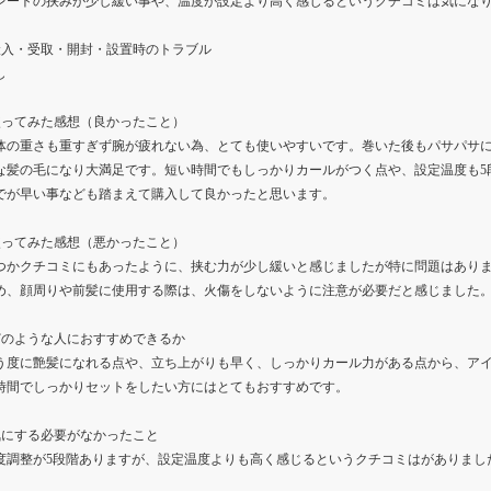
レートの挟みが少し緩い事や、温度が設定より高く感じるというクチコミは気にな
搬入・受取・開封・設置時のトラブル
し
使ってみた感想（良かったこと）
体の重さも重すぎず腕が疲れない為、とても使いやすいです。巻いた後もパサパサ
な髪の毛になり大満足です。短い時間でもしっかりカールがつく点や、設定温度も5
でが早い事なども踏まえて購入して良かったと思います。
使ってみた感想（悪かったこと）
つかクチコミにもあったように、挟む力が少し緩いと感じましたが特に問題はあり
め、顔周りや前髪に使用する際は、火傷をしないように注意が必要だと感じました
どのような人におすすめできるか
う度に艶髪になれる点や、立ち上がりも早く、しっかりカール力がある点から、ア
時間でしっかりセットをしたい方にはとてもおすすめです。
気にする必要がなかったこと
度調整が5段階ありますが、設定温度よりも高く感じるというクチコミはがありまし