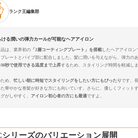
ランク王編集部
ろける潤いの弾力カールが可能なヘアアイロン
商品は、業界初の
「2層コーティングプレート」を搭載
したヘアアイロン
、プレートとパイプ部に配合しました。髪に潤いを与えながら、弾力の
か30秒で使用できる温度まで上昇
するため、スタイリング時間を軽減し
のため、
忙しい朝に時短でスタイリングをしたい方にもぴったり
です。
いた華やかな巻髪が好きな方にも向いていす。さらに、優しくフィット
ングがしやすく、
アイロン初心者の方にも最適
ですよ。
Cシリーズのバリエーション展開