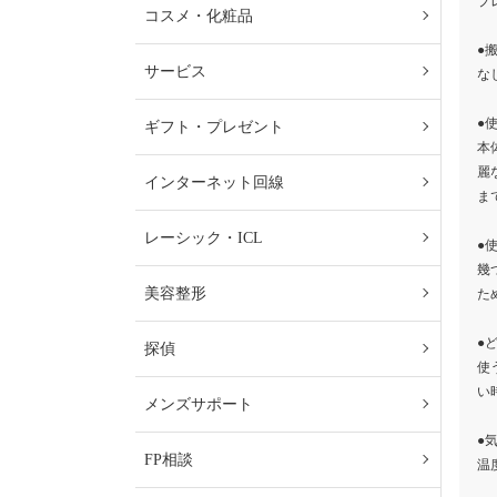
プ
コスメ・化粧品
●
サービス
な
●
ギフト・プレゼント
本
麗
インターネット回線
ま
レーシック・ICL
●
幾
美容整形
た
●
探偵
使
い
メンズサポート
●
FP相談
温