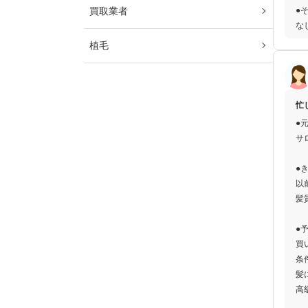
●
買取業者
な
植毛
忙
●
サロ
●
以
髪
●
買
条
髪
高