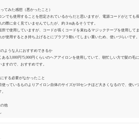
使ってみた感想（悪かったこと）
ロンでも使用することを想定されているからだと思いますが、電源コードがとても
入の際に全く見ていませんでしたが、約３mあるそうです。
面所で使用していますが、コードが長くコードを束ねるマジックテープを使用して
れが使用するとき持ち上げるとにブラブラ動いてしまい重いため、使いづらいです
どのような人におすすめできるか
くある3,000円?5,000円くらいのヘアアイロンを使用していて、朝忙しい方で髪
いますので、おすすめです。
気にする必要がなかったこと
前使っているものよりアイロン自体のサイズが10センチほど大きくなるので、使い
す。
その他
し