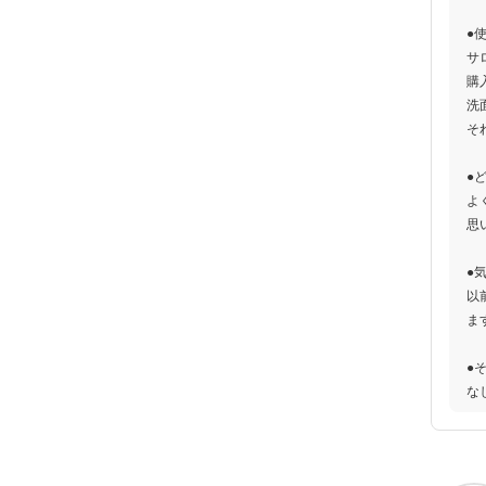
●
サ
購
洗
そ
●
よ
思
●
以
ま
●
な