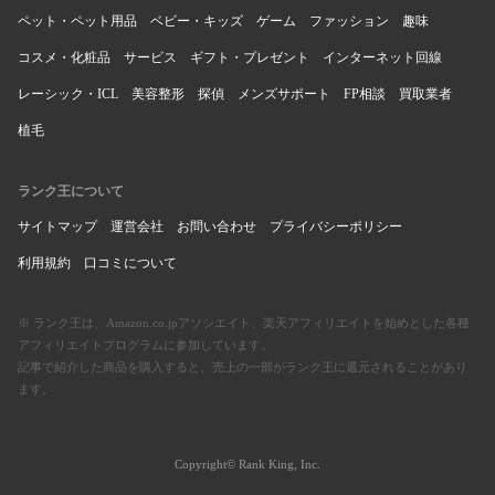
ペット・ペット用品
ベビー・キッズ
ゲーム
ファッション
趣味
コスメ・化粧品
サービス
ギフト・プレゼント
インターネット回線
レーシック・ICL
美容整形
探偵
メンズサポート
FP相談
買取業者
植毛
ランク王について
サイトマップ
運営会社
お問い合わせ
プライバシーポリシー
利用規約
口コミについて
※ ランク王は、Amazon.co.jpアソシエイト、楽天アフィリエイトを始めとした各種
アフィリエイトプログラムに参加しています。
記事で紹介した商品を購入すると、売上の一部がランク王に還元されることがあり
ます。
Copyright© Rank King, Inc.