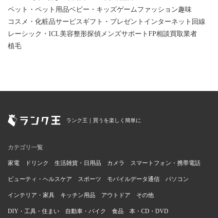
ペット・ペット用品
ベビー・キッズ
ゲーム
ファッション
趣味
コスメ・化粧品
サービス
ギフト・プレゼント
インターネット回線
レーシック・ICL
美容整形
探偵
メンズサポート
FP相談
買取業者
植毛
ランク王｜買うを楽しく簡単に
カテゴリ一覧
家電
ドリンク
生活雑貨・日用品
カメラ
スマートフォン・携帯電話
ビューティ・ヘルスケア
スポーツ
モバイルデータ通信
パソコン
インテリア・家具
キッチン用品
アウトドア
その他
DIY・工具・住まい
自動車・バイク
食品
本・CD・DVD