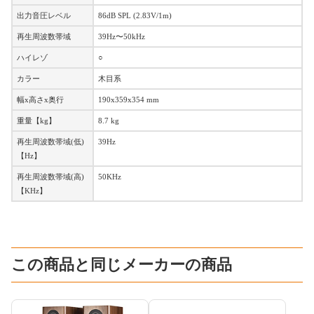
出力音圧レベル
86dB SPL (2.83V/1m)
再生周波数帯域
39Hz〜50kHz
ハイレゾ
○
カラー
木目系
幅x高さx奥行
190x359x354 mm
重量【kg】
8.7 kg
再生周波数帯域(低)
39Hz
【Hz】
再生周波数帯域(高)
50KHz
【KHz】
この商品と同じメーカーの商品