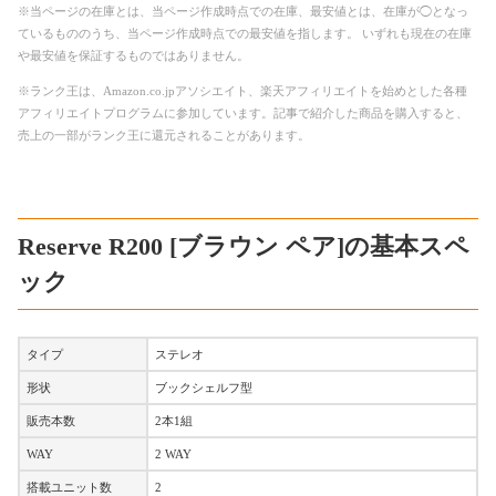
※当ページの在庫とは、当ページ作成時点での在庫、最安値とは、在庫が◯となっ
ているもののうち、当ページ作成時点での最安値を指します。 いずれも現在の在庫
や最安値を保証するものではありません。
※ランク王は、Amazon.co.jpアソシエイト、楽天アフィリエイトを始めとした各種
アフィリエイトプログラムに参加しています。記事で紹介した商品を購入すると、
売上の一部がランク王に還元されることがあります。
Reserve R200 [ブラウン ペア]の基本スペ
ック
タイプ
ステレオ
形状
ブックシェルフ型
販売本数
2本1組
WAY
2 WAY
搭載ユニット数
2