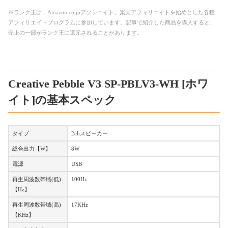
※ランク王は、Amazon.co.jpアソシエイト、楽天アフィリエイトを始めとした各種
アフィリエイトプログラムに参加しています。記事で紹介した商品を購入すると、
売上の一部がランク王に還元されることがあります。
Creative Pebble V3 SP-PBLV3-WH [ホワ
イト]の基本スペック
タイプ
2chスピーカー
総合出力【W】
8W
電源
USB
再生周波数帯域(低)
100Hz
【Hz】
再生周波数帯域(高)
17KHz
【KHz】