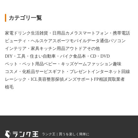
カテゴリ一覧
家電
ドリンク
生活雑貨・日用品
カメラ
スマートフォン・携帯電話
ビューティ・ヘルスケア
スポーツ
モバイルデータ通信
パソコン
インテリア・家具
キッチン用品
アウトドア
その他
DIY・工具・住まい
自動車・バイク
食品
本・CD・DVD
ペット・ペット用品
ベビー・キッズ
ゲーム
ファッション
趣味
コスメ・化粧品
サービス
ギフト・プレゼント
インターネット回線
レーシック・ICL
美容整形
探偵
メンズサポート
FP相談
買取業者
植毛
ランク王｜買うを楽しく簡単に