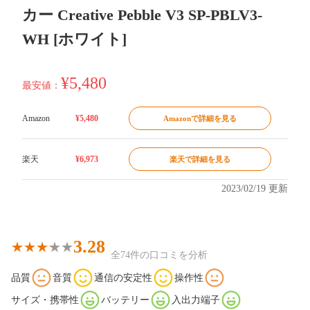
カー Creative Pebble V3 SP-PBLV3-
WH [ホワイト]
¥5,480
最安値：
Amazon
¥5,480
Amazonで詳細を見る
楽天
¥6,973
楽天で詳細を見る
2023/02/19 更新
3.28
全74件の口コミを分析
品質
音質
通信の安定性
操作性
サイズ・携帯性
バッテリー
入出力端子