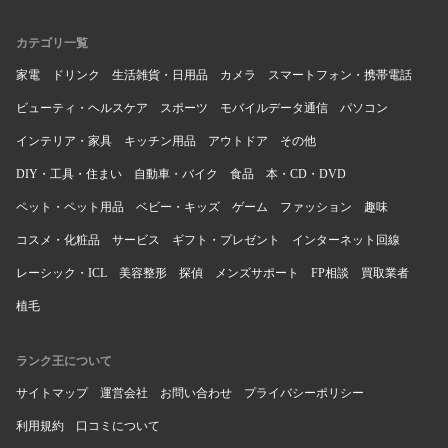
カテゴリ一覧
家電
ドリンク
生活雑貨・日用品
カメラ
スマートフォン・携帯電話
ビューティ・ヘルスケア
スポーツ
モバイルデータ通信
パソコン
インテリア・家具
キッチン用品
アウトドア
その他
DIY・工具・住まい
自動車・バイク
食品
本・CD・DVD
ペット・ペット用品
ベビー・キッズ
ゲーム
ファッション
趣味
コスメ・化粧品
サービス
ギフト・プレゼント
インターネット回線
レーシック・ICL
美容整形
探偵
メンズサポート
FP相談
買取業者
植毛
ランク王について
サイトマップ
運営会社
お問い合わせ
プライバシーポリシー
利用規約
口コミについて