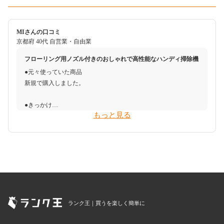
MIさんの口コミ
京都府
40代
自営業・自由業
フローリング用ノズル付きのおしゃれで高性能なハンディ掃除機
●元々使っていた商品
新規で購入しました。
●きっかけ
もっと見る
2021年10月に入籍し、2022年6月に新築に引っ越しました。今ま
では実家にいたので、家具を1から買いそろえる必要がありまし
た。掃除機は大きいのを1台購入しましたが、小回りが効く小型
のものが欲しくて今回の購入に踏み切りました。
●予算感
エアコンのホコリやゴミを吸い取ったり、家具の隙間のホコリを
吸い取ったりできる小回りの利く掃除機が欲しくて、色々調べま
ランク王｜買うを楽しく簡単に
した。予算は２万円以内で、ヨドバシカメラで溜まった1900ポイ
ントとイオを契約することでもらえる5,500ポイント、商品券1万