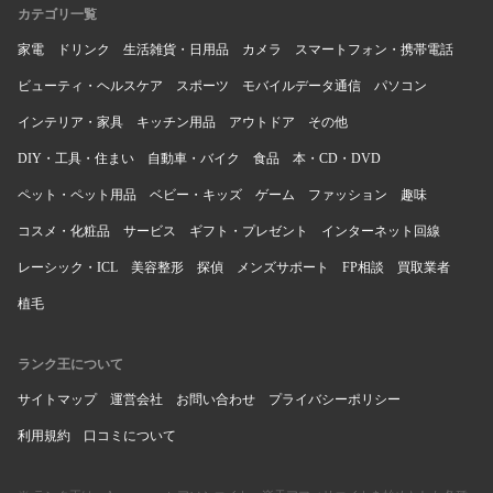
円分で購入しました。
カテゴリ一覧
家電
ドリンク
生活雑貨・日用品
カメラ
スマートフォン・携帯電話
●迷った商品
シャークニンジャWV405JDCと迷いましたが、フローリング用延
ビューティ・ヘルスケア
スポーツ
モバイルデータ通信
パソコン
長ノズルがないので却下しました。
インテリア・家具
キッチン用品
アウトドア
その他
●決め手
DIY・工具・住まい
自動車・バイク
食品
本・CD・DVD
シャークニンジャWV405JDCは「フローリング用延長ノズル」が
ペット・ペット用品
ベビー・キッズ
ゲーム
ファッション
趣味
ない上に高いので却下し、値段も手ごろで「フローリング用延長
ノズル」も付いている現商品に決定しました。
コスメ・化粧品
サービス
ギフト・プレゼント
インターネット回線
レーシック・ICL
美容整形
探偵
メンズサポート
FP相談
買取業者
●懸念点
特にありません。
植毛
●搬入・受取・開封・設置時のトラブル
ランク王について
丁寧な梱包で問題ありませんでした。置こうと思った場所にも置
けました。
サイトマップ
運営会社
お問い合わせ
プライバシーポリシー
利用規約
口コミについて
●使ってみた感想（良かったこと）
使ってみた感想は、軽くて持ちやすく、吸引力が凄いことです。
あっという間に吸い込むので、掃除がはかどりそうです。色もブ