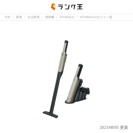
TOP
家電
生活家電
掃除機
WV406JGG
WV406JGGの口コミ一覧
2023/08/05 更新