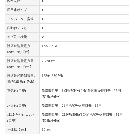
温水洗浄
○
風呂水ポンプ
○
インバーター搭載
○
自動おそうじ
○
カビ取り機能
○
洗濯時消費電力
135/135 W
(50/60Hz)【W】
洗濯時消費電力量
70/70 Wh
(50/60Hz)【Wh】
洗濯乾燥時消費電力
1330/1330 Wh
量(50/60Hz)【Wh】
電気代(目安)
洗濯時目安：1.9円(50Hz/60Hz)洗濯乾燥時目安：36円
(50Hz/60Hz)
水道代(目安)
洗濯時目安：21円洗濯乾燥時目安：16円
1回あたりのコスト
洗濯時目安：22.9円(50Hz/60Hz)洗濯乾燥時目安：52円
(目安)
(50Hz/60Hz)
本体幅【cm】
60 cm