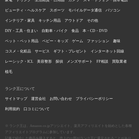
家電
ドリンク
生活雑貨・日用品
カメラ
スマートフォン・携帯電話
ビューティ・ヘルスケア
スポーツ
モバイルデータ通信
パソコン
インテリア・家具
キッチン用品
アウトドア
その他
DIY・工具・住まい
自動車・バイク
食品
本・CD・DVD
ペット・ペット用品
ベビー・キッズ
ゲーム
ファッション
趣味
コスメ・化粧品
サービス
ギフト・プレゼント
インターネット回線
レーシック・ICL
美容整形
探偵
メンズサポート
FP相談
買取業者
植毛
ランク王について
サイトマップ
運営会社
お問い合わせ
プライバシーポリシー
利用規約
口コミについて
※ ランク王は、Amazon.co.jpアソシエイト、楽天アフィリエイトを始めとした各種
アフィリエイトプログラムに参加しています。
記事で紹介した商品を購入すると、売上の一部がランク王に還元されることがあり