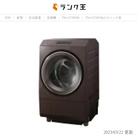
TOP
家電
生活家電
洗濯機
TW-127XP2R
TW-127XP2Rのスペック表
2023/03/22 更新