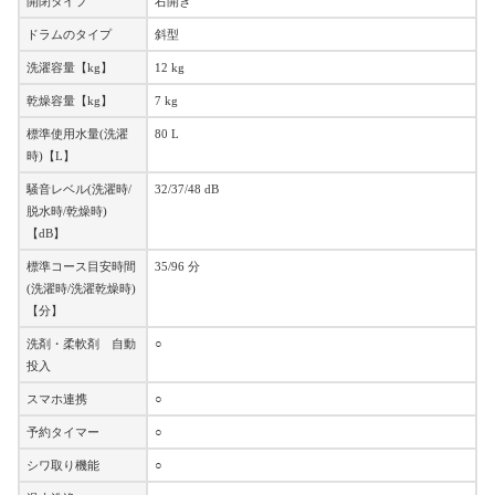
開閉タイプ
右開き
ドラムのタイプ
斜型
洗濯容量【kg】
12 kg
乾燥容量【kg】
7 kg
標準使用水量(洗濯
80 L
時)【L】
騒音レベル(洗濯時/
32/37/48 dB
脱水時/乾燥時)
【dB】
標準コース目安時間
35/96 分
(洗濯時/洗濯乾燥時)
【分】
洗剤・柔軟剤 自動
○
投入
スマホ連携
○
予約タイマー
○
シワ取り機能
○