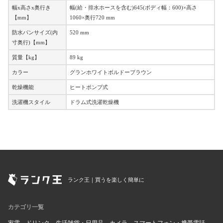
幅x高さx奥行き
幅(給・排水ホースを含む)645(ボディ幅：600)×高さ
【mm】
1060×奥行720 mm
防水パンサイズ(内
520 mm
寸奥行)【mm】
質量【kg】
89 kg
カラー
グランホワイトボルドーブラウン
乾燥機能
ヒートポンプ式
洗濯機スタイル
ドラム式洗濯乾燥機
ランク王｜買うを楽しく簡単に
カテゴリ一覧