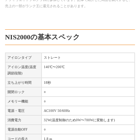
売上の一部がランク王に還元されることがあります。
NIS2000の基本スペック
アイロンタイプ
ストレート
アイロン温度(温度
140℃〜200℃
調節段階)
立ち上がり時間
18秒
開閉ロック
○
メモリー機能
○
電源・電圧
AC100V 50/60Hz
消費電力
32W(温度制御のため0W〜700Wに変動します)
電源自動OFF
○
コードの長さ
1.8 m