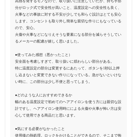
高熱を発するモノなので、取り扱いに注意していたが、持ち手部
分がロック式で安全性が高いこと、温度設定への安全性も良く、
火事などの事故に対する不安が少しでも和らぐ設計はとても安心
します。コンセントも取り外し簡単な親切な作りにもなっている
ので、安心。
火傷や火事などになりえそうな要素になる部分を減らそうしてい
るメーカーの配慮が嬉しく思いました。
●使ってみた感想（悪かったこと）
安全面を考慮しすぎて、取り扱いに煩わらしい部分がある。
特に温度設定の部分は変更するにあたって、ボタンを1秒以上押
し込まないと変更できない作りになっている。急がないといけな
い時に、この部分は少し不便と思ってしまう。
●どのような人におすすめできるか
幅のある温度設定で初めてのヘアアイロンを使う方には親切な設
計ですし、ヘアアイロン使用時にによる火傷や火事が怖い方は安
心して使用できる商品だと思います。
●気にする必要がなかったこと
使用後の熱処理。ロックをかけることができるので、そこまで怖