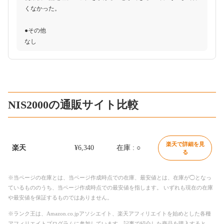
くなかった。
●その他
なし
NIS2000の通販サイト比較
楽天で詳細を見
楽天
¥6,340
在庫 : ○
る
※当ページの在庫とは、当ページ作成時点での在庫、最安値とは、在庫が◯となっ
ているもののうち、当ページ作成時点での最安値を指します。 いずれも現在の在庫
や最安値を保証するものではありません。
※ランク王は、Amazon.co.jpアソシエイト、楽天アフィリエイトを始めとした各種
アフィリエイトプログラムに参加しています。記事で紹介した商品を購入すると、