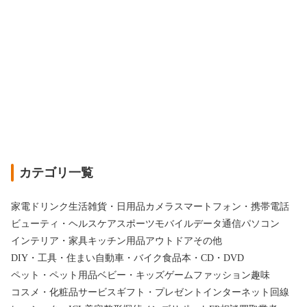
カテゴリ一覧
家電
ドリンク
生活雑貨・日用品
カメラ
スマートフォン・携帯電話
ビューティ・ヘルスケア
スポーツ
モバイルデータ通信
パソコン
インテリア・家具
キッチン用品
アウトドア
その他
DIY・工具・住まい
自動車・バイク
食品
本・CD・DVD
ペット・ペット用品
ベビー・キッズ
ゲーム
ファッション
趣味
コスメ・化粧品
サービス
ギフト・プレゼント
インターネット回線