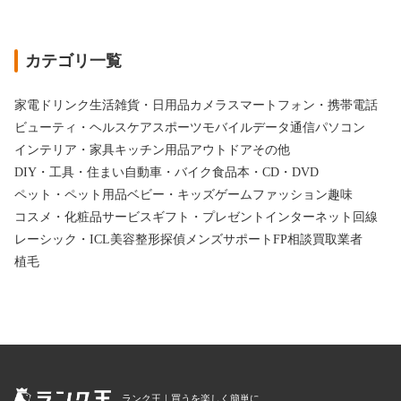
カテゴリ一覧
家電
ドリンク
生活雑貨・日用品
カメラ
スマートフォン・携帯電話
ビューティ・ヘルスケア
スポーツ
モバイルデータ通信
パソコン
インテリア・家具
キッチン用品
アウトドア
その他
DIY・工具・住まい
自動車・バイク
食品
本・CD・DVD
ペット・ペット用品
ベビー・キッズ
ゲーム
ファッション
趣味
コスメ・化粧品
サービス
ギフト・プレゼント
インターネット回線
レーシック・ICL
美容整形
探偵
メンズサポート
FP相談
買取業者
植毛
ランク王｜買うを楽しく簡単に