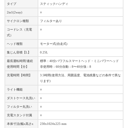
タイプ
スティックハンディ
2in1(2way)
○
サイクロン種類
フィルターあり
コードレス（充電
○
式）
ヘッド種類
モーター式(自走式)
集じん容積【L】
0.25L
最長運転時間/連続
標準：40分パワフルスマートヘッド・ミニパワーヘッド
使用時間【分】
非使用時：60分自動：8〜40分強：8
充電時間【時間】
3.5時間(使用方法、周囲温度、電池残量などの条件で異な
ります)
ライト機能
○
ダストケース丸洗い
○
フィルター丸洗い
○
充電スタンド付属
○
本体寸法(幅x高さx
230x1024x225 mm