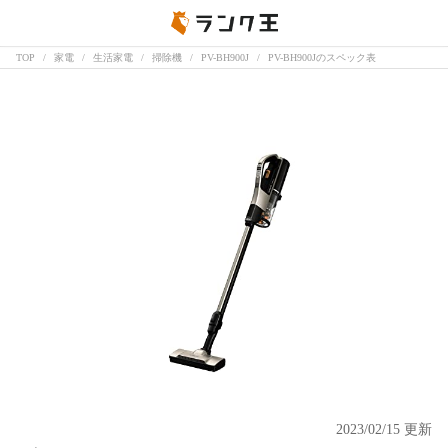
TOP
家電
生活家電
掃除機
PV-BH900J
PV-BH900Jのスペック表
2023/02/15 更新