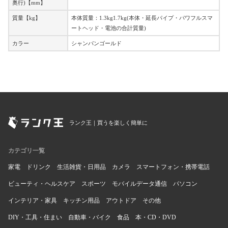
奥行)【mm】
質量【kg】
本体質量：1.3kg1.7kg(本体・延長パイプ・パワフルスマ
ートヘッド・電池の合計質量)
カラー
シャンパンゴールド
ランク王｜買うを楽しく簡単に
カテゴリ一覧
家電
ドリンク
生活雑貨・日用品
カメラ
スマートフォン・携帯電話
ビューティ・ヘルスケア
スポーツ
モバイルデータ通信
パソコン
インテリア・家具
キッチン用品
アウトドア
その他
DIY・工具・住まい
自動車・バイク
食品
本・CD・DVD