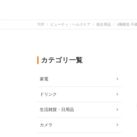
TOP
ビューティ・ヘルスケア
衛生用品
4層構造 不織
カテゴリ一覧
家電
ドリンク
生活雑貨・日用品
カメラ