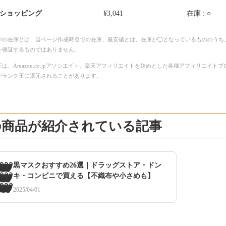
o!ショッピング
¥3,041
在庫 : ○
ジの在庫とは、当ページ作成時点での在庫、最安値とは、在庫が◯となっているもののうち
を保証するものではありません。
は、Amazon.co.jpアソシエイト、楽天アフィリエイトを始めとした各種アフィリエイ
がランク王に還元されることがあります。
の商品が紹介されている記事
黒マスクおすすめ26選｜ドラッグストア・ドン
キ・コンビニで買える【不織布や小さめも】
2025/04/01