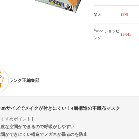
楽天
¥879
Yahoo!ショッピ
¥3,041
ング
ランク王編集部
きめサイズでメイクが付きにくい！4層構造の不織布マスク
おすすめポイント】
適度な空間ができるので呼吸がしやすい
隙間ができにくい構造でメガネが曇るのを防止