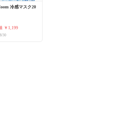
Hoom 冷感マスク20
値
￥1,199
8/30