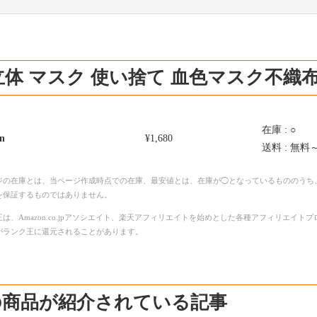
立体 マスク 使い捨て 血色マスク不
在庫 : ○
n
¥1,680
送料 : 無料
ジの在庫とは、当ページ作成時点での在庫、最安値とは、在庫が◯となっているもののうち
を保証するものではありません。
は、Amazon.co.jpアソシエイト、楽天アフィリエイトを始めとした各種アフィリエイ
がランク王に還元されることがあります。
の商品が紹介されている記事