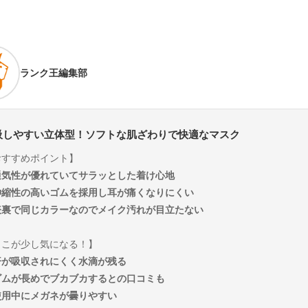
ランク王編集部
吸しやすい立体型！ソフトな肌ざわりで快適なマスク
おすすめポイント】
通気性が優れていてサラッとした着け心地
伸縮性の高いゴムを採用し耳が痛くなりにくい
表裏で同じカラーなのでメイク汚れが目立たない
ここが少し気になる！】
汗が吸収されにくく水滴が残る
ゴムが長めでブカブカするとの口コミも
使用中にメガネが曇りやすい