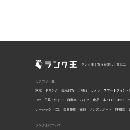
ランク王｜買うを楽しく簡単に
カテゴリ一覧
家電
ドリンク
生活雑貨・日用品
カメラ
スマートフォン・
DIY・工具・住まい
自動車・バイク
食品
本・CD・DVD
レーシック・ICL
美容整形
探偵
メンズサポート
FP相談
ランク王について