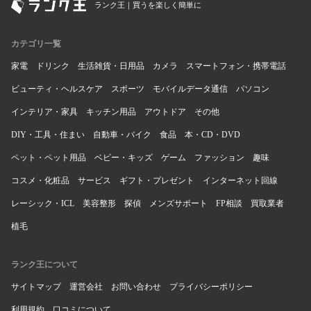
ランク王｜買うを楽しく簡単に
カテゴリ一覧
家電
ドリンク
生活雑貨・日用品
カメラ
スマートフォン・携帯電話
ビューティ・ヘルスケア
スポーツ
モバイルデータ通信
パソコン
インテリア・家具
キッチン用品
アウトドア
その他
DIY・工具・住まい
自動車・バイク
食品
本・CD・DVD
ペット・ペット用品
ベビー・キッズ
ゲーム
ファッション
趣味
コスメ・化粧品
サービス
ギフト・プレゼント
インターネット回線
レーシック・ICL
美容整形
探偵
メンズサポート
FP相談
買取業者
植毛
ランク王について
サイトマップ
運営会社
お問い合わせ
プライバシーポリシー
利用規約
口コミについて