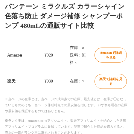
パンテーン ミラクルズ カラーシャイン
色落ち防止 ダメージ補修 シャンプーポ
ンプ 480mLの通販サイト比較
在庫 : ○
Amazonで詳細
Amazon
¥920
送料 : 無
を見る
料～
楽天で詳細を見
楽天
¥930
在庫 : ○
る
※当ページの在庫とは、当ページ作成時点での在庫、最安値とは、在庫が◯となっ
ているもののうち、当ページ作成時点での最安値を指します。 いずれも現在の在庫
や最安値を保証するものではありません。
※ランク王は、Amazon.co.jpアソシエイト、楽天アフィリエイトを始めとした各種
アフィリエイトプログラムに参加しています。記事で紹介した商品を購入すると、
売上の一部がランク王に還元されることがあります。