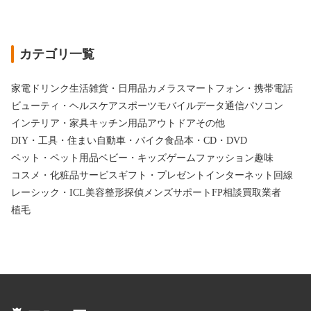
カテゴリ一覧
家電
ドリンク
生活雑貨・日用品
カメラ
スマートフォン・携帯電話
ビューティ・ヘルスケア
スポーツ
モバイルデータ通信
パソコン
インテリア・家具
キッチン用品
アウトドア
その他
DIY・工具・住まい
自動車・バイク
食品
本・CD・DVD
ペット・ペット用品
ベビー・キッズ
ゲーム
ファッション
趣味
コスメ・化粧品
サービス
ギフト・プレゼント
インターネット回線
レーシック・ICL
美容整形
探偵
メンズサポート
FP相談
買取業者
植毛