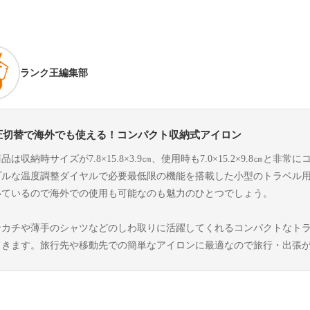
ランク王編集部
圧切替で海外でも使える！コンパクト収納式アイロン
品は収納時サイズが7.8×15.8×3.9㎝、使用時も7.0×15.2×9.8㎝
プルな温度調整ダイヤルで必要最低限の機能を搭載した小型のトラベル
いているので海外での使用も可能なのも魅力のひとつでしょう。
ンカチや薄手のシャツなどのしわ取りに活躍してくれるコンパクトなト
てきます。旅行先や移動先での簡単なアイロンに最適なので旅行・出張