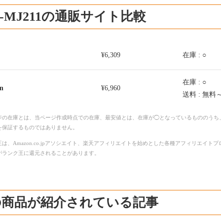
A-MJ211の通販サイト比較
¥6,309
在庫 : ○
在庫 : ○
n
¥6,960
送料 : 無料
ジの在庫とは、当ページ作成時点での在庫、最安値とは、在庫が◯となっているもののうち
を保証するものではありません。
は、Amazon.co.jpアソシエイト、楽天アフィリエイトを始めとした各種アフィリエイ
がランク王に還元されることがあります。
の商品が紹介されている記事