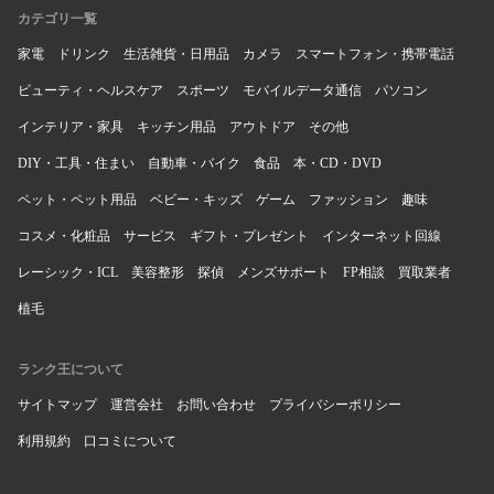
カテゴリ一覧
家電
ドリンク
生活雑貨・日用品
カメラ
スマートフォン・携帯電話
ビューティ・ヘルスケア
スポーツ
モバイルデータ通信
パソコン
インテリア・家具
キッチン用品
アウトドア
その他
DIY・工具・住まい
自動車・バイク
食品
本・CD・DVD
ペット・ペット用品
ベビー・キッズ
ゲーム
ファッション
趣味
コスメ・化粧品
サービス
ギフト・プレゼント
インターネット回線
レーシック・ICL
美容整形
探偵
メンズサポート
FP相談
買取業者
植毛
ランク王について
サイトマップ
運営会社
お問い合わせ
プライバシーポリシー
利用規約
口コミについて