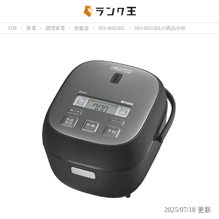
TOP
家電
調理家電
炊飯器
JBS-B055KL
JBS-B055KLの商品分析
2025/07/18 更新