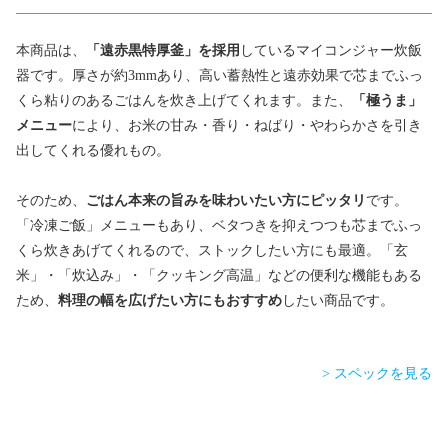
本商品は、
「遠赤黒特厚釜」を採用
しているマイコンジャー炊飯
器です。厚さが約3mmあり、高い蓄熱性と遠赤効果で芯までふっ
くら粘りのあるごはんを炊き上げてくれます。また、
「極うま」
メニュー
により、お米の甘み・香り・ねばり・やわらかさを引き
出してくれる優れもの。
そのため、
ごはん本来の旨みを味わいたい方にピッタリ
です。
「冷凍ご飯」メニューもあり、ベタつきを抑えつつも芯までふっ
くら炊きあげてくれるので、ストックしたい方にも最適。「玄
米」・「炊込み」・「クッキング高温」などの便利な機能もある
ため、
料理の幅を広げたい方にもおすすめ
したい商品です。
> スペックを見る