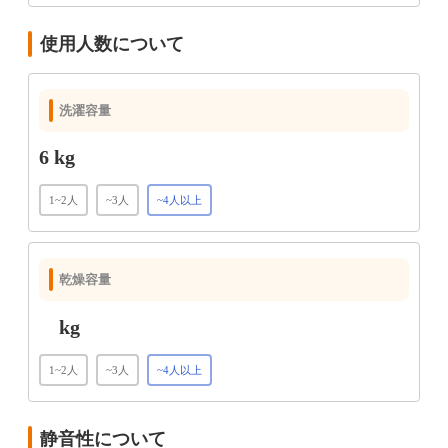
使用人数について
洗濯容量
6 kg
1~2人
~3人
~4人以上
乾燥容量
kg
1~2人
~3人
~4人以上
静音性について