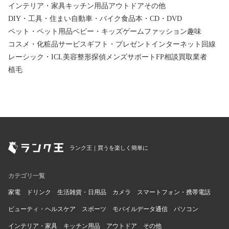
インテリア・家具
キッチン用品
アウトドア
その他
DIY・工具・住まい
自動車・バイク
食品
本・CD・DVD
ペット・ペット用品
ベビー・キッズ
ゲーム
ファッション
趣味
コスメ・化粧品
サービス
ギフト・プレゼント
インターネット回線
レーシック・ICL
美容整形
探偵
メンズサポート
FP相談
買取業者
植毛
ランク王｜買うを楽しく簡単に
カテゴリ一覧
家電
ドリンク
生活雑貨・日用品
カメラ
スマートフォン・携帯電話
ビューティ・ヘルスケア
スポーツ
モバイルデータ通信
パソコン
インテリア・家具
キッチン用品
アウトドア
その他