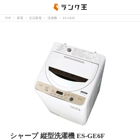
TOP
家電
生活家電
洗濯機
ES-GE6F
シャープ 縦型洗濯機 ES-GE6F