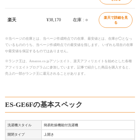
楽天で詳細を見
楽天
¥38,170
在庫 : ○
る
※当ページの在庫とは、当ページ作成時点での在庫、最安値とは、在庫が◯となっ
ているもののうち、当ページ作成時点での最安値を指します。 いずれも現在の在庫
や最安値を保証するものではありません。
※ランク王は、Amazon.co.jpアソシエイト、楽天アフィリエイトを始めとした各種
アフィリエイトプログラムに参加しています。記事で紹介した商品を購入すると、
売上の一部がランク王に還元されることがあります。
ES-GE6Fの基本スペック
洗濯機スタイル
簡易乾燥機能付洗濯機
開閉タイプ
上開き