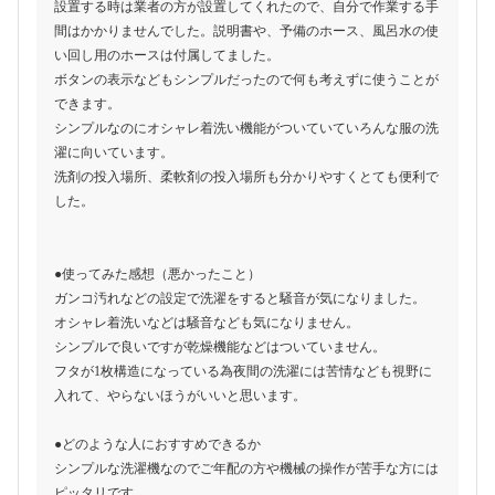
設置する時は業者の方が設置してくれたので、自分で作業する手
間はかかりませんでした。説明書や、予備のホース、風呂水の使
い回し用のホースは付属してました。
ボタンの表示などもシンプルだったので何も考えずに使うことが
できます。
シンプルなのにオシャレ着洗い機能がついていていろんな服の洗
濯に向いています。
洗剤の投入場所、柔軟剤の投入場所も分かりやすくとても便利で
した。
●使ってみた感想（悪かったこと）
ガンコ汚れなどの設定で洗濯をすると騒音が気になりました。
オシャレ着洗いなどは騒音なども気になりません。
シンプルで良いですが乾燥機能などはついていません。
フタが1枚構造になっている為夜間の洗濯には苦情なども視野に
入れて、やらないほうがいいと思います。
●どのような人におすすめできるか
シンプルな洗濯機なのでご年配の方や機械の操作が苦手な方には
ピッタリです。