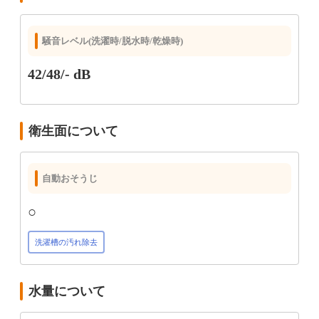
騒音レベル(洗濯時/脱水時/乾燥時)
42/48/- dB
衛生面について
自動おそうじ
○
洗濯槽の汚れ除去
水量について