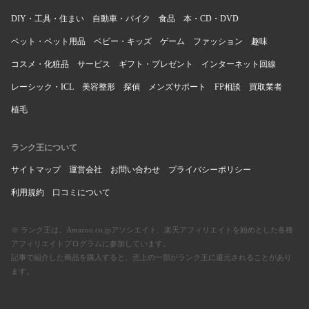
DIY・工具・住まい
自動車・バイク
食品
本・CD・DVD
ペット・ペット用品
ベビー・キッズ
ゲーム
ファッション
趣味
コスメ・化粧品
サービス
ギフト・プレゼント
インターネット回線
レーシック・ICL
美容整形
探偵
メンズサポート
FP相談
買取業者
植毛
ランク王について
サイトマップ
運営会社
お問い合わせ
プライバシーポリシー
利用規約
口コミについて
※ ランク王は、Amazon.co.jpアソシエイト、楽天アフィリエイトを始めとした各種
アフィリエイトプログラムに参加しています。
記事で紹介した商品を購入すると、売上の一部がランク王に還元されることがあり
ます。