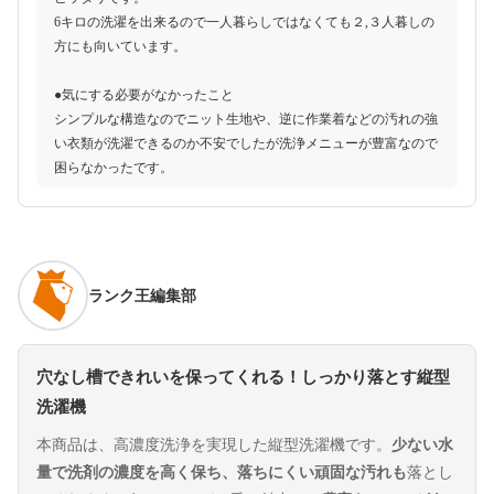
6キロの洗濯を出来るので一人暮らしではなくても２,３人暮しの
方にも向いています。
●気にする必要がなかったこと
シンプルな構造なのでニット生地や、逆に作業着などの汚れの強
い衣類が洗濯できるのか不安でしたが洗浄メニューが豊富なので
困らなかったです。
ランク王編集部
穴なし槽できれいを保ってくれる！しっかり落とす縦型
洗濯機
本商品は、高濃度洗浄を実現した縦型洗濯機です。
少ない水
量で洗剤の濃度を高く保ち、落ちにくい頑固な汚れも
落とし