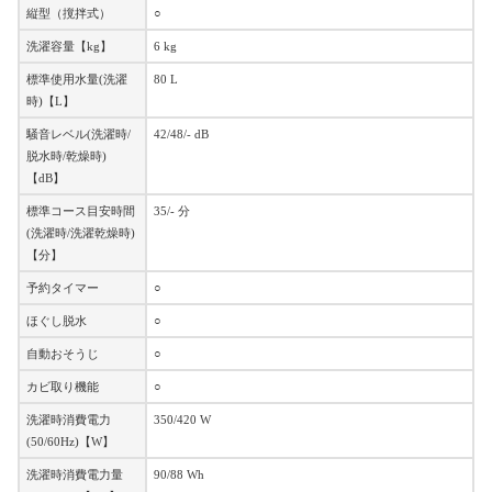
縦型（撹拌式）
○
洗濯容量【kg】
6 kg
標準使用水量(洗濯
80 L
時)【L】
騒音レベル(洗濯時/
42/48/- dB
脱水時/乾燥時)
【dB】
標準コース目安時間
35/- 分
(洗濯時/洗濯乾燥時)
【分】
予約タイマー
○
ほぐし脱水
○
自動おそうじ
○
カビ取り機能
○
洗濯時消費電力
350/420 W
(50/60Hz)【W】
洗濯時消費電力量
90/88 Wh