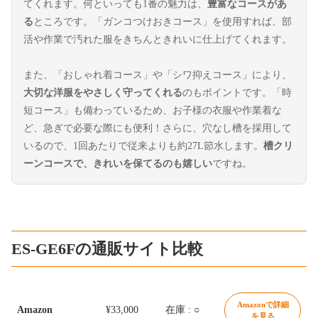
てくれます。何といっても1番の魅力は、
豊富なコースがあ
る
ところです。「ガンコつけおきコース」を使用すれば、部
活や作業で汚れた服をきちんときれいに仕上げてくれます。
また、「おしゃれ着コース」や「シワ抑えコース」により、
大切な洋服をやさしく守ってくれる
のもポイントです。「時
短コース」も備わっているため、お子様の衣服や作業着な
ど、急ぎで必要な際にも便利！さらに、穴なし槽を採用して
いるので、1回あたりで従来よりも約27L節水します。
槽クリ
ーンコースで、きれいを保てるのも嬉しい
ですね。
ES-GE6Fの通販サイト比較
Amazonで詳細
Amazon
¥33,000
在庫 : ○
を見る