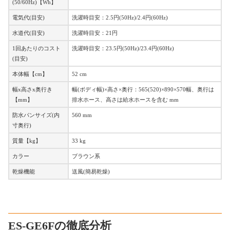
(50/60Hz)【Wh】
電気代(目安)
洗濯時目安：2.5円(50Hz)/2.4円(60Hz)
水道代(目安)
洗濯時目安：21円
1回あたりのコスト
洗濯時目安：23.5円(50Hz)/23.4円(60Hz)
(目安)
本体幅【cm】
52 cm
幅x高さx奥行き
幅(ボディ幅)×高さ×奥行：565(520)×890×570幅、奥行は
【mm】
排水ホース、高さは給水ホースを含む mm
防水パンサイズ(内
560 mm
寸奥行)
質量【kg】
33 kg
カラー
ブラウン系
乾燥機能
送風(簡易乾燥)
ES-GE6Fの徹底分析