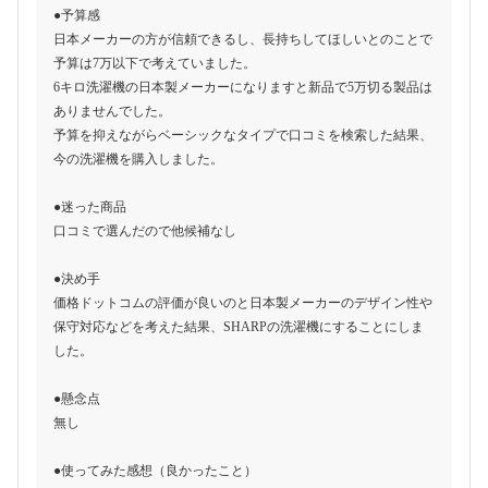
●予算感
日本メーカーの方が信頼できるし、長持ちしてほしいとのことで
予算は7万以下で考えていました。
6キロ洗濯機の日本製メーカーになりますと新品で5万切る製品は
ありませんでした。
予算を抑えながらベーシックなタイプで口コミを検索した結果、
今の洗濯機を購入しました。
●迷った商品
口コミで選んだので他候補なし
●決め手
価格ドットコムの評価が良いのと日本製メーカーのデザイン性や
保守対応などを考えた結果、SHARPの洗濯機にすることにしま
した。
●懸念点
無し
●使ってみた感想（良かったこと）