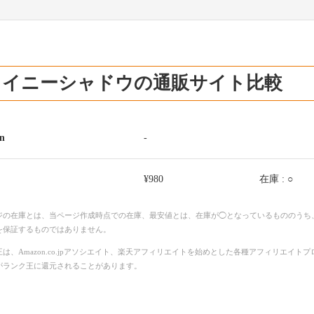
ャイニーシャドウの通販サイト比較
n
-
¥980
在庫 : ○
ジの在庫とは、当ページ作成時点での在庫、最安値とは、在庫が◯となっているもののうち
を保証するものではありません。
は、Amazon.co.jpアソシエイト、楽天アフィリエイトを始めとした各種アフィリエイ
がランク王に還元されることがあります。