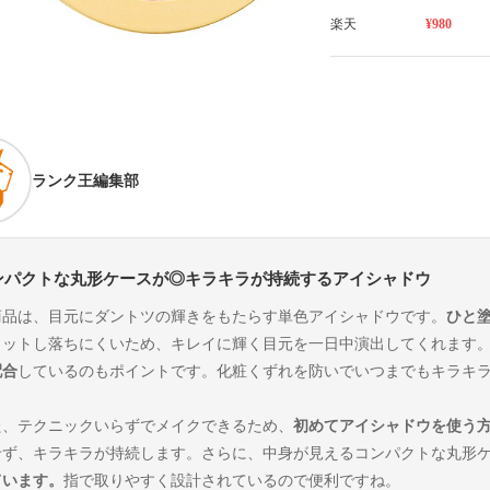
楽天
¥980
ランク王編集部
ンパクトな丸形ケースが◎キラキラが持続するアイシャドウ
商品は、目元にダントツの輝きをもたらす単色アイシャドウです。
ひと
ィットし落ちにくいため、キレイに輝く目元を一日中演出してくれます
配合
しているのもポイントです。化粧くずれを防いでいつまでもキラキ
た、テクニックいらずでメイクできるため、
初めてアイシャドウを使う
せず、キラキラが持続します。さらに、中身が見えるコンパクトな丸形ケ
ています。
指で取りやすく設計されているので便利ですね。