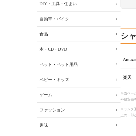
DIY・工具・住まい
自動車・バイク
シ
食品
本・CD・DVD
Amazo
ペット・ペット用品
楽天
ベビー・キッズ
※当ペー
ゲーム
や最安値
※ランク王
ファッション
上の一部
趣味