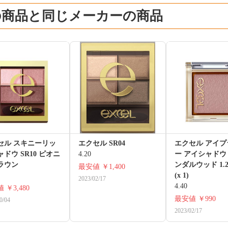
の商品と同じメーカーの商品
セル スキニーリッ
エクセル SR04
エクセル アイプ
ドウ SR10 ピオニ
4.20
ー アイシャドウ F
ラウン
ンダルウッド 1.
最安値
￥1,400
(x 1)
2023/02/17
4.40
値
￥3,480
最安値
￥990
0/04
2023/02/17