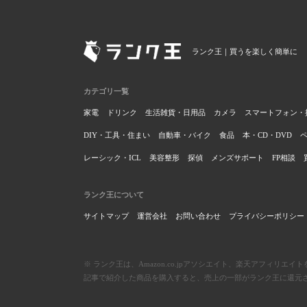
ランク王｜買うを楽しく簡単に
カテゴリ一覧
家電
ドリンク
生活雑貨・日用品
カメラ
スマートフォン・
DIY・工具・住まい
自動車・バイク
食品
本・CD・DVD
レーシック・ICL
美容整形
探偵
メンズサポート
FP相談
ランク王について
サイトマップ
運営会社
お問い合わせ
プライバシーポリシー
※ ランク王は、Amazon.co.jpアソシエイト、楽天アフィリ
記事で紹介した商品を購入すると、売上の一部がランク王に還元