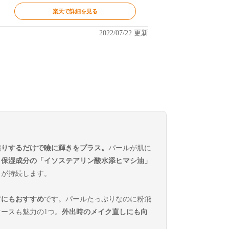
楽天で詳細を見る
2022/07/22 更新
塗りするだけで瞼に輝きをプラス。
パールが肌に
。
保湿成分の「イソステアリン酸水添ヒマシ油」
ラが持続します。
方にもおすすめ
です。パールたっぷりなのに粉飛
ースも魅力の1つ。
外出時のメイク直しにも向