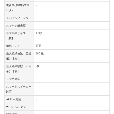
複合機(多機能プリ
-
ンタ)
モバイルプリンタ
-
スキャナ解像度
-
最大用紙サイズ
A3枚
【枚】
給紙トレイ
前面
最大給紙枚数（普通
660 枚
紙）【枚】
最大給紙枚数（ハガ
-枚
キ）【枚】
スマホ対応
-
スマートスピーカー
-
対応
AirPrint対応
-
Wi-Fi Direct対応
-