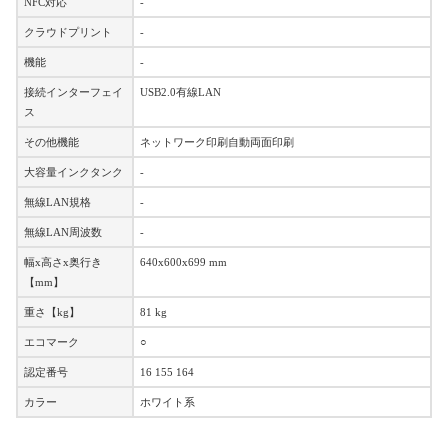
NFC対応
-
クラウドプリント
-
機能
-
接続インターフェイ
USB2.0有線LAN
ス
その他機能
ネットワーク印刷自動両面印刷
大容量インクタンク
-
無線LAN規格
-
無線LAN周波数
-
幅x高さx奥行き
640x600x699 mm
【mm】
重さ【kg】
81 kg
エコマーク
○
認定番号
16 155 164
カラー
ホワイト系