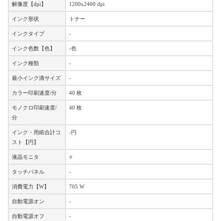
解像度【dpi】
1200x2400 dpi
インク形状
トナー
インクタイプ
-
インク色数【色】
-色
インク種類
-
最小インク滴サイズ
-
カラー印刷速度/分
40 枚
モノクロ印刷速度/
40 枚
分
インク・用紙合計コ
-円
スト【円】
液晶モニタ
○
タッチパネル
-
消費電力【W】
705 W
自動電源オン
-
自動電源オフ
-