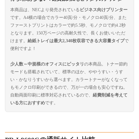
本商品は、NECより発売されている
ビジネス向けプリンター
です。A4横の場合でカラー40頁/分・モノクロ40頁/分、また
ファーストプリントはカラーで約5.5秒、モノクロで約4.2秒
となります。150万ページの高耐久性で、長くお使いいただ
けます。
給紙トレイは最大2,340枚収容できる大容量タイプ
で
便利ですよ！
少人数～中規模のオフィスにピッタリ
の本商品。トナー節約
モードも搭載されていて、標準のほか、ややうすい・うす
い・かなりうすいから選べます。カラートナーがなくなって
もモノクロ印刷ができるので、万が一の場合も安心ですね。
自動両面印刷に標準対応されているので、
経費削減を考えて
いる方におすすめ
です。