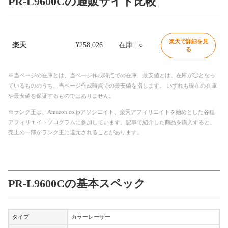
PR-L9600Cの通販サイト比較
楽天で詳細を見
楽天
¥258,026
在庫 : ○
る
※当ページの在庫とは、当ページ作成時点での在庫、最安値とは、在庫が◯となっ
ているもののうち、当ページ作成時点での最安値を指します。 いずれも現在の在庫
や最安値を保証するものではありません。
※ランク王は、Amazon.co.jpアソシエイト、楽天アフィリエイトを始めとした各種
アフィリエイトプログラムに参加しています。記事で紹介した商品を購入すると、
売上の一部がランク王に還元されることがあります。
PR-L9600Cの基本スペック
タイプ
カラーレーザー