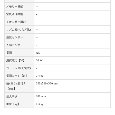
メモリー機能
○
空気清浄機能
-
イオン発生機能
-
リズム風(ゆらぎ風)
○
温度センサー
○
人感センサー
-
電源
AC
消費電力【W】
20 W
コードレス(充電式)
-
電源コード【m】
2.4 m
幅x高さx奥行き
330x510x330 mm
【mm】
最大高さ
880 mm
重量【kg】
4.3 kg