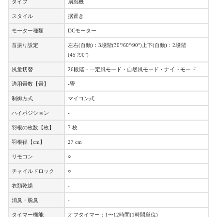
タイプ
扇風機
スタイル
据置き
モーター種類
DCモーター
首振り設定
左右(自動)：3段階(30°/60°/90°)上下(自動)：2段階
(45°/90°)
風量切替
26段階・一定風モード・自然風モード・ナイトモード
適用畳数【畳】
-畳
制御方式
マイコン式
ハイポジション
-
羽根の枚数【枚】
7 枚
羽根径【cm】
27 cm
リモコン
○
チャイルドロック
○
衣類乾燥
-
消臭・脱臭
-
タイマー機能
オフタイマー：1〜12時間(1時間単位)