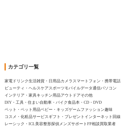
カテゴリ一覧
家電
ドリンク
生活雑貨・日用品
カメラ
スマートフォン・携帯電話
ビューティ・ヘルスケア
スポーツ
モバイルデータ通信
パソコン
インテリア・家具
キッチン用品
アウトドア
その他
DIY・工具・住まい
自動車・バイク
食品
本・CD・DVD
ペット・ペット用品
ベビー・キッズ
ゲーム
ファッション
趣味
コスメ・化粧品
サービス
ギフト・プレゼント
インターネット回線
レーシック・ICL
美容整形
探偵
メンズサポート
FP相談
買取業者