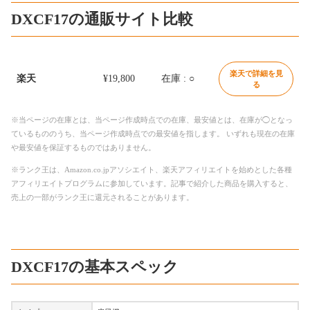
DXCF17の通販サイト比較
楽天で詳細を見
楽天
¥19,800
在庫 : ○
る
※当ページの在庫とは、当ページ作成時点での在庫、最安値とは、在庫が◯となっ
ているもののうち、当ページ作成時点での最安値を指します。 いずれも現在の在庫
や最安値を保証するものではありません。
※ランク王は、Amazon.co.jpアソシエイト、楽天アフィリエイトを始めとした各種
アフィリエイトプログラムに参加しています。記事で紹介した商品を購入すると、
売上の一部がランク王に還元されることがあります。
DXCF17の基本スペック