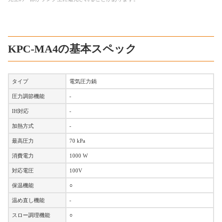
KPC-MA4の基本スペック
タイプ
電気圧力鍋
圧力調節機能
-
IH対応
-
加熱方式
-
最高圧力
70 kPa
消費電力
1000 W
対応電圧
100V
保温機能
○
温め直し機能
-
スロー調理機能
○