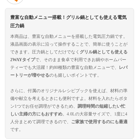
豊富な自動メニュー搭載！グリル鍋としても使える電気
圧力鍋
本商品は、豊富な自動メニューを搭載した電気圧力鍋です。
液晶画面の表示に沿って操作することで、簡単に使うことが
できます。圧力鍋としてだけでなく
グリル鍋としても使える
2WAYタイプ
で、そのまま食卓で利用できお鍋やホームパー
ティーでも大活躍！約80種類の豊富な自動メニューで、
レパ
ートリーが増やせる
のも嬉しいポイントです。
さらに、付属のオリジナルレシピブックを使えば、材料の準
備や献立を考えるときにも便利ですよ。材料を入れたらボタ
ン1つでお任せ調理ができるため、
調理時間の短縮したい忙
しい主婦の方にもおすすめ
。4.0Lの大容量サイズで、1度に4
人分まとめて調理できるので、
ご家族で使用するのにも最適
です。