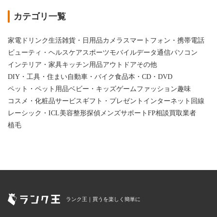
カテゴリ一覧
家電
ドリンク
生活雑貨・日用品
カメラ
スマートフォン・携帯電話
ビューティ・ヘルスケア
スポーツ
モバイルデータ通信
パソコン
インテリア・家具
キッチン用品
アウトドア
その他
DIY・工具・住まい
自動車・バイク
食品
本・CD・DVD
ペット・ペット用品
ベビー・キッズ
ゲーム
ファッション
趣味
コスメ・化粧品
サービス
ギフト・プレゼント
インターネット回線
レーシック・ICL
美容整形
探偵
メンズサポート
FP相談
買取業者
植毛
ランク王｜買うを楽しく簡単に