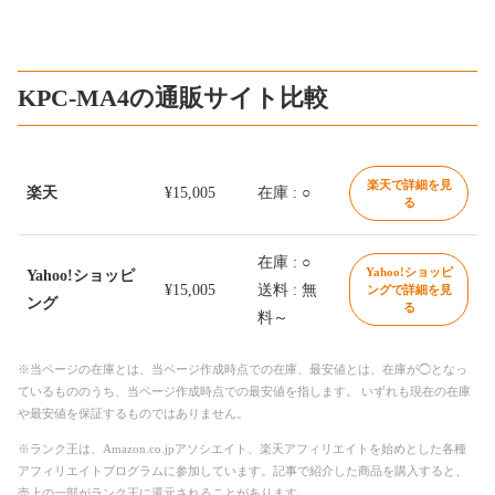
KPC-MA4の通販サイト比較
楽天で詳細を見
楽天
¥15,005
在庫 : ○
る
在庫 : ○
Yahoo!ショッピ
Yahoo!ショッピ
¥15,005
送料 : 無
ングで詳細を見
ング
る
料～
※当ページの在庫とは、当ページ作成時点での在庫、最安値とは、在庫が◯となっ
ているもののうち、当ページ作成時点での最安値を指します。 いずれも現在の在庫
や最安値を保証するものではありません。
※ランク王は、Amazon.co.jpアソシエイト、楽天アフィリエイトを始めとした各種
アフィリエイトプログラムに参加しています。記事で紹介した商品を購入すると、
売上の一部がランク王に還元されることがあります。