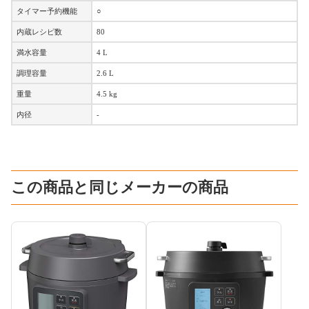
タイマー予約機能
○
内蔵レシピ数
80
満水容量
4 L
調理容量
2.6 L
重量
4.5 kg
内径
-
この商品と同じメーカーの商品