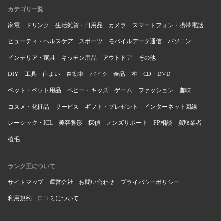
カテゴリ一覧
家電
ドリンク
生活雑貨・日用品
カメラ
スマートフォン・携帯電話
ビューティ・ヘルスケア
スポーツ
モバイルデータ通信
パソコン
インテリア・家具
キッチン用品
アウトドア
その他
DIY・工具・住まい
自動車・バイク
食品
本・CD・DVD
ペット・ペット用品
ベビー・キッズ
ゲーム
ファッション
趣味
コスメ・化粧品
サービス
ギフト・プレゼント
インターネット回線
レーシック・ICL
美容整形
探偵
メンズサポート
FP相談
買取業者
植毛
ランク王について
サイトマップ
運営会社
お問い合わせ
プライバシーポリシー
利用規約
口コミについて