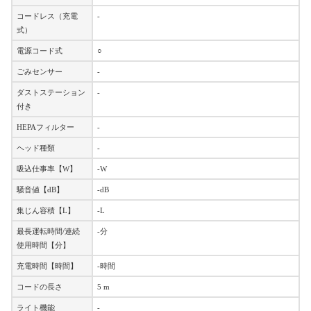
コードレス（充電
-
式）
電源コード式
○
ごみセンサー
-
ダストステーション
-
付き
HEPAフィルター
-
ヘッド種類
-
吸込仕事率【W】
-W
騒音値【dB】
-dB
集じん容積【L】
-L
最長運転時間/連続
-分
使用時間【分】
充電時間【時間】
-時間
コードの長さ
5 m
ライト機能
-