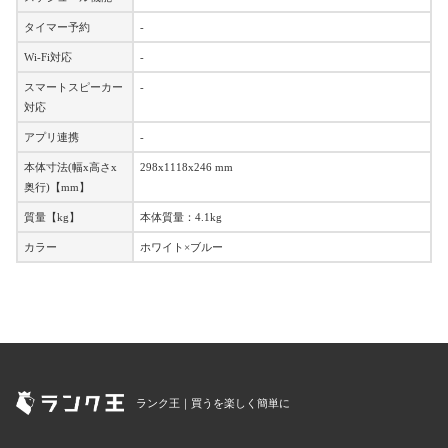
タイマー予約
-
Wi-Fi対応
-
スマートスピーカー
-
対応
アプリ連携
-
本体寸法(幅x高さx
298x1118x246 mm
奥行)【mm】
質量【kg】
本体質量：4.1kg
カラー
ホワイト×ブルー
ランク王｜買うを楽しく簡単に