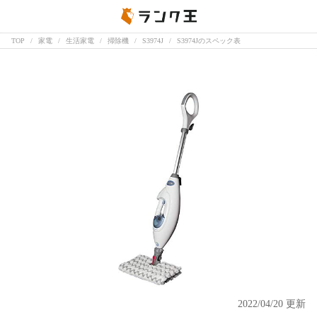
TOP
家電
生活家電
掃除機
S3974J
S3974Jのスペック表
2022/04/20 更新