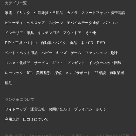
カテゴリ一覧
家電
ドリンク
生活雑貨・日用品
カメラ
スマートフォン・携帯電話
ビューティ・ヘルスケア
スポーツ
モバイルデータ通信
パソコン
インテリア・家具
キッチン用品
アウトドア
その他
DIY・工具・住まい
自動車・バイク
食品
本・CD・DVD
ペット・ペット用品
ベビー・キッズ
ゲーム
ファッション
趣味
コスメ・化粧品
サービス
ギフト・プレゼント
インターネット回線
レーシック・ICL
美容整形
探偵
メンズサポート
FP相談
買取業者
植毛
ランク王について
サイトマップ
運営会社
お問い合わせ
プライバシーポリシー
利用規約
口コミについて
※ ランク王は、Amazon.co.jpアソシエイト、楽天アフィリエイトを始めとした各種