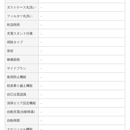
ダストケース丸洗い
-
フィルター丸洗い
-
乾湿両用
-
充電スタンド付属
-
掃除タイプ
-
形状
-
稼働面積
-
サイドブラシ
-
衝突防止機能
-
段差乗り越え機能
-
自己位置認識
-
清掃エリア設定機能
-
自動充電(自動帰還)
-
自動再開
-
スケジュール機能
-