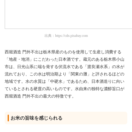
出典：
https://cdn.pixabay.com
西堀酒造 門外不出は栃木県産のものを使用して生産し消費する
「地産・地消」にこだわった日本酒です。蔵元のある栃木県小山
市は、日光山系に端を発する伏流水である「渡良瀬水系」の水が
流れており、この水は明治期より「関東の灘」と評されるほどの
地域です。水の水質は「中硬水」であるため、日本酒造りに向い
ているとされる硬度の高いものです。水由来の独特な濃醇旨口が
西堀酒造 門外不出の最大の特徴です。
お米の旨味を感じられる