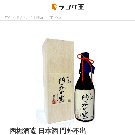
TOP
ドリンク
日本酒
門外不出
西堀酒造 日本酒 門外不出