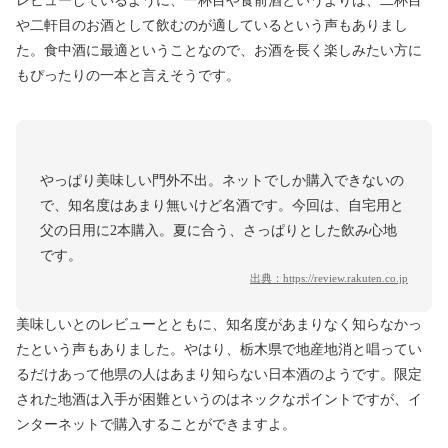
レビューしているように、一杯目や食前酒というよりは、二杯目
や二軒目のお酒として飲むのが適しているという声もありまし
た。食中酒に最適ということなので、お酒を長く楽しみたい方に
もぴったりの一本と言えそうです。
やっぱり美味しい門外不出。ネットでしか購入できないの
で、知名度はあまり無いけど名酒です。今回は、自宅用と
父の日用に2本購入。夏に合う、さっぱりとした飲み心地
です。
出典：
https://review.rakuten.co.jp
美味しいとのレビューとともに、知名度があまりなく知らなかっ
たという声もありました。やはり、栃木県で地産地消と唱ってい
るだけあって他県の人はあまり知らない日本酒のようです。限定
された地酒は入手が困難というのはネックなポイントですが、イ
ンターネットで購入することができますよ。