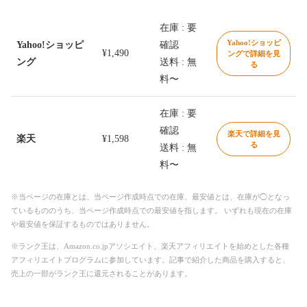
在庫 : 要
Yahoo!ショッピ
Yahoo!ショッピ
確認
¥1,490
ングで詳細を見
ング
送料 : 無
る
料〜
在庫 : 要
確認
楽天で詳細を見
楽天
¥1,598
る
送料 : 無
料〜
※当ページの在庫とは、当ページ作成時点での在庫、最安値とは、在庫が◯となっ
ているもののうち、当ページ作成時点での最安値を指します。 いずれも現在の在庫
や最安値を保証するものではありません。
※ランク王は、Amazon.co.jpアソシエイト、楽天アフィリエイトを始めとした各種
アフィリエイトプログラムに参加しています。記事で紹介した商品を購入すると、
売上の一部がランク王に還元されることがあります。