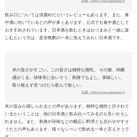
出典：
https://www.saketime.jp
飲み口については淡麗めだというレビューもあります。また、食
中酒に向いているとの声が多くあります。公式でも食中酒として
おすすめされています。日本酒を飲むときはおつまみと一緒に楽
しむという方は、是非晩酌の一本に加えてみたい日本酒です。
米の旨さがすごい。この旨さは独特な個性。 その後、吟醸
感がくる。珍味等に合いそう。刺身でもよし。美味しい。
取り敢えず見つけたら飲んで欲しい。
出典：
https://www.saketime.jp
米の旨みが感じられるとの声があります。独特な個性と評されて
いるということは、他の日本酒と飲み比べてみるのも良いかもし
れません。また、刺身や珍味などの幅広い料理とも合わせやすそ
うだとの声もあります。様々なシーンで飲める一本と言えそうで
す。