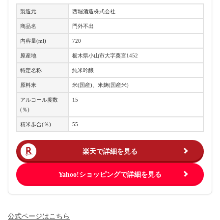
製造元
西堀酒造株式会社
商品名
門外不出
内容量(ml)
720
原産地
栃木県小山市大字粟宮1452
特定名称
純米吟醸
原料米
米(国産)、米麹(国産米)
アルコール度数
15
(％)
精米歩合(％)
55
楽天で詳細を見る
Yahoo!ショッピングで詳細を見る
公式ページはこちら