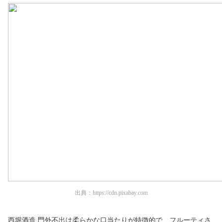
出典：
https://cdn.pixabay.com
西堀酒造 門外不出は柔らかな口当たりが特徴的で、フルーティさ