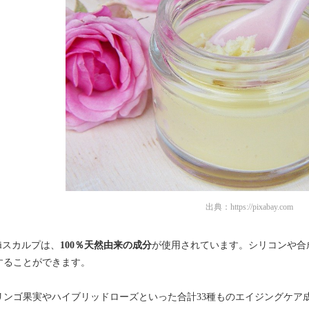
出典：
https://pixabay.com
amiスカルプは、
100％天然由来の成分
が使用されています。シリコンや合
することができます。
リンゴ果実やハイブリッドローズといった合計33種ものエイジングケア