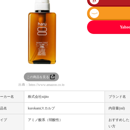
Ya
この商品を見る
出典：
https://www.amazon.co.jp
ーカー名
株式会社nijito
ブランド名
品名
kurokamiスカルプ
内容量(ml)
イプ
アミノ酸系（弱酸性）
おすすめした
い方