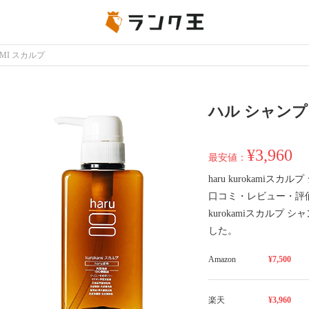
AMI スカルプ
ハル シャンプー
¥3,960
最安値：
haru kurokami
口コミ・レビュー・評価
kurokamiスカルプ
した。
Amazon
¥7,500
楽天
¥3,960