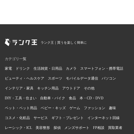
ランク王｜買うを楽しく簡単に
カテゴリ一覧
家電
ドリンク
生活雑貨・日用品
カメラ
スマートフォン・携帯電話
ビューティ・ヘルスケア
スポーツ
モバイルデータ通信
パソコン
インテリア・家具
キッチン用品
アウトドア
その他
DIY・工具・住まい
自動車・バイク
食品
本・CD・DVD
ペット・ペット用品
ベビー・キッズ
ゲーム
ファッション
趣味
コスメ・化粧品
サービス
ギフト・プレゼント
インターネット回線
レーシック・ICL
美容整形
探偵
メンズサポート
FP相談
買取業者