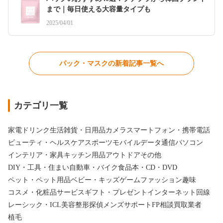
まで｜毎日使える大容量タイプも
2025/04/01
パック・マスクの新着記事一覧へ
カテゴリ一覧
家電
ドリンク
生活雑貨・日用品
カメラ
スマートフォン・携帯電話
ビューティ・ヘルスケア
スポーツ
モバイルデータ通信
パソコン
インテリア・家具
キッチン用品
アウトドア
その他
DIY・工具・住まい
自動車・バイク
食品
本・CD・DVD
ペット・ペット用品
ベビー・キッズ
ゲーム
ファッション
趣味
コスメ・化粧品
サービス
ギフト・プレゼント
インターネット回線
レーシック・ICL
美容整形
探偵
メンズサポート
FP相談
買取業者
植毛