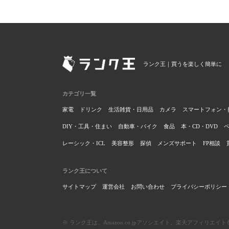
ランク王｜買うを楽しく簡単に
カテゴリ一覧
家電
ドリンク
生活雑貨・日用品
カメラ
スマートフォン・
DIY・工具・住まい
自動車・バイク
食品
本・CD・DVD
レーシック・ICL
美容整形
探偵
メンズサポート
FP相談
ランク王について
サイトマップ
運営会社
お問い合わせ
プライバシーポリシー
※ ランク王は、Amazon.co.jpアソシエイト、楽天アフィリ