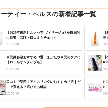
ューティー・ヘルスの新着記事一覧
【2025年最新】ルクセア ヴィサージュSを徹底的
【
に調査！悪評・口コミもチェック
効
2025/04/01
202
目元美容液おすすめ33選｜まぶたや目元のケアに
【
【ロールオンタイプも】
K
2025/04/01
202
口コミで話題！アイスリングのおすすめ13選｜ど
0
こで買える？選び方も解説
0.
2025/04/01
202