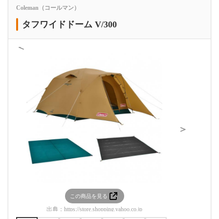
Coleman（コールマン）
タフワイドドーム V/300
＜
＞
この商品を見る
この
出典：
https://store.shopping.yahoo.co.jp
出典：
https:/