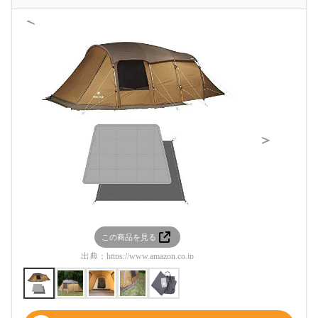
＜
＞
この商品を見る
この
出典：
https://www.amazon.co.jp
出典：
htt