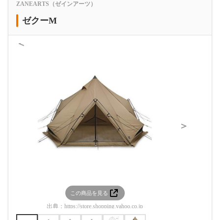
ZANEARTS（ゼインアーツ）
ゼクーM
＜
＞
この商品を見る
この
出典：
https://store.shopping.yahoo.co.jp
出典：
https:/