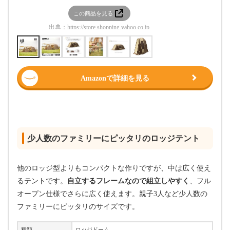
この商品を見る
この
出典：
https://store.shopping.yahoo.co.jp
出典：
https:/
Amazonで詳細を見る
少人数のファミリーにピッタリのロッジテント
他のロッジ型よりもコンパクトな作りですが、中は広く使え
るテントです。
自立するフレームなので組立しやすく
、フル
オープン仕様でさらに広く使えます。親子3人など少人数の
ファミリーにピッタリのサイズです。
種類
ロッジドーム