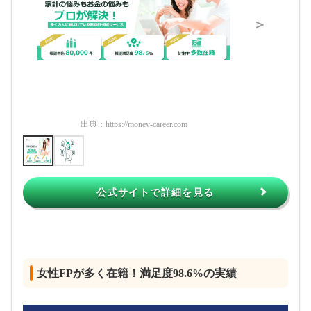
＞
出典：
https://money-career.com
出典：
htt
公式サイトで詳細を見る
女性FPが多く在籍！満足度98.6%の実績