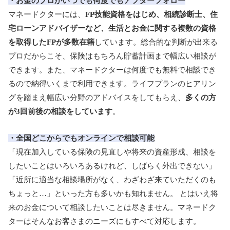
・お金のプロがいつでも何度でもアフターフォロー
マネードクターには、
FP技能資格をはじめ、相続診断士、住
宅ローンアドバイザーなど、生活とお金に関する複数の資格
を取得したFPが多数在籍
しています。総合的な判断が出来る
プロだからこそ、保険はもちろん貯蓄計画まで幅広い相談が
できます。また、マネードクターは何度でも無料で相談でき
るので納得いくまで利用できます。ライフプランのヒアリン
グを踏まえ幅広い分野のアドバイスをしてもらえ、
多くの方
が3回前後の相談をしています
。
・全国どこからでもオンラインで相談可能
「現在加入している保険の見直しや将来の資産形成、相談を
したいことはいろいろあるけれど、しばらく外出できない」
「近所に適当な相談場所がなく、わざわざ来ていただくのも
ちょっと…」といった方も多いかも知れません。 とはいえ将
来のお金について相談したいことは尽きません。マネードク
ターはそんなお客さまのニーズにもすべて対応します。