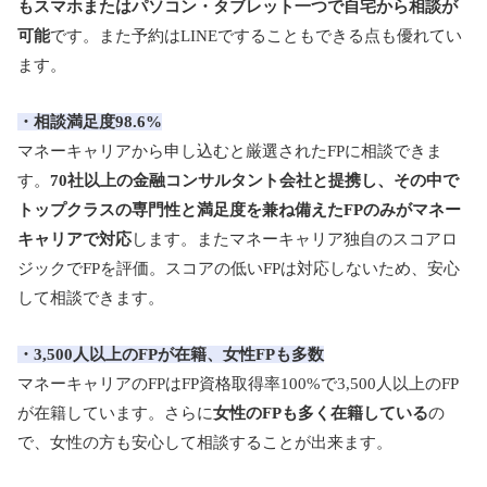
もスマホまたはパソコン・タブレット一つで自宅から相談が
可能
です。また予約はLINEですることもできる点も優れてい
ます。
・相談満足度98.6%
マネーキャリアから申し込むと厳選されたFPに相談できま
す。
70社以上の金融コンサルタント会社と提携し、その中で
トップクラスの
専門性
と
満足度
を兼ね備えたFPのみがマネー
キャリアで対応
します。またマネーキャリア
独自のスコアロ
ジック
でFPを評価。
スコアの低いFPは対応しない
ため、安心
して相談できます。
・3,500人以上のFPが在籍、女性FPも多数
マネーキャリアのFPはFP資格取得率100%で3,500人以上のFP
が在籍しています。さらに
女性のFPも多く在籍している
の
で、女性の方も安心して相談することが出来ます。