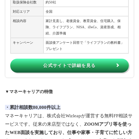
取扱保険会社数
約50社
対応エリア
全国
相談内容
家計見直し、老後資金、教育資金、住宅購入、保
険、ライフプラン、NISA、iDeCo、資産形成、相
続、介護準備
キャンペーン
面談後アンケート回答で「ライフプランの教科書」
プレゼント
公式サイトで詳細を見る
▼マネーキャリアの特徴
・累計相談数80,000件以上
マネーキャリアは、株式会社Wizleapが運営する無料FP相談サ
ービスです。従来の来店型ではなく、
ZOOMアプリ等を使っ
たWEB面談を実施しており、仕事や家事・子育てに忙しい方