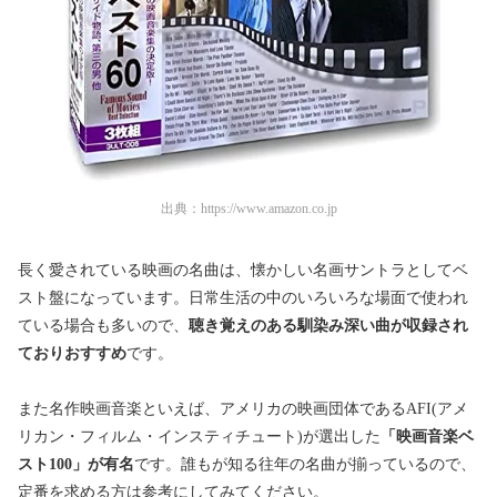
出典：
https://www.amazon.co.jp
長く愛されている映画の名曲は、懐かしい名画サントラとしてベ
スト盤になっています。日常生活の中のいろいろな場面で使われ
ている場合も多いので、
聴き覚えのある馴染み深い曲が収録され
ておりおすすめ
です。
また名作映画音楽といえば、アメリカの映画団体であるAFI(
アメ
リカン・フィルム・インスティチュート)が選出した
「
映画音楽ベ
スト100」が有名
です。誰もが知る往年の名曲が揃っているので、
定番を求める方は参考にしてみてください。