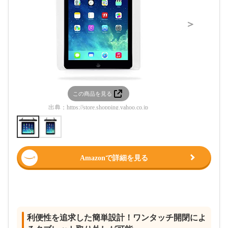
＞
この商品を見る
この
出典：
https://store.shopping.yahoo.co.jp
出典：
https:/
Amazonで詳細を見る
利便性を追求した簡単設計！ワンタッチ開閉によ