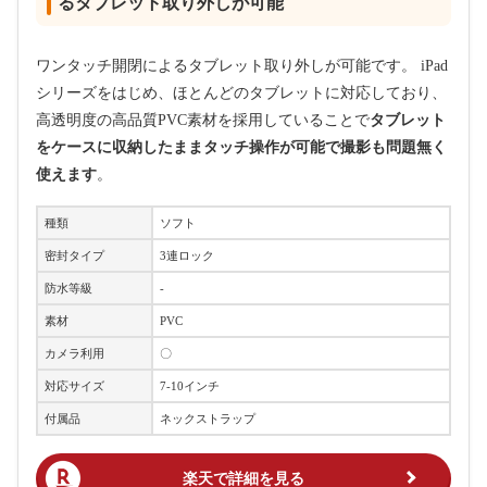
るタブレット取り外しが可能
ワンタッチ開閉によるタブレット取り外しが可能です。 iPad
シリーズをはじめ、ほとんどのタブレットに対応しており、
高透明度の高品質PVC素材を採用していることで
タブレット
をケースに収納したままタッチ操作が可能で撮影も問題無く
使えます
。
種類
ソフト
密封タイプ
3連ロック
防水等級
-
素材
PVC
カメラ利用
〇
対応サイズ
7-10インチ
付属品
ネックストラップ
楽天で詳細を見る