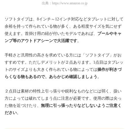
出典：
https://www.amazon.co.jp
ソフトタイプは、8インチ～12インチ対応などタブレットに対して
余裕を持って作られている物が多く、ある程度サイズを気にせず
使えます。首掛け用の紐が付いたモデルであれば、
プールやキャ
ンプ等のアウトドアシーンで大活躍です
。
手軽さと汎用性の高さを求めている方には「ソフトタイプ」がお
すすめです。ただしデメリットが２点あります。1点目はタブレッ
トのサイズよりも大きく作られている物によっては
操作が利きづ
らくなる物もあるので、あらかじめ確認しましょう
。
２点目は素材の特性上引っ張りや鋭利なものなどには弱く、扱い
方によっては破れてしまう点に注意が必要です。使用の際は尖っ
た物を近づけたり、
無理に引っ張ったりなどしないようご注意く
ださい
。