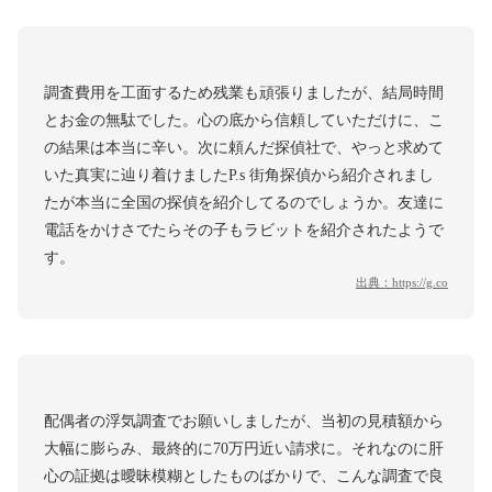
調査費用を工面するため残業も頑張りましたが、結局時間
とお金の無駄でした。心の底から信頼していただけに、こ
の結果は本当に辛い。次に頼んだ探偵社で、やっと求めて
いた真実に辿り着けましたP.s 街角探偵から紹介されまし
たが本当に全国の探偵を紹介してるのでしょうか。友達に
電話をかけさでたらその子もラビットを紹介されたようで
す。
出典：
https://g.co
配偶者の浮気調査でお願いしましたが、当初の見積額から
大幅に膨らみ、最終的に70万円近い請求に。それなのに肝
心の証拠は曖昧模糊としたものばかりで、こんな調査で良