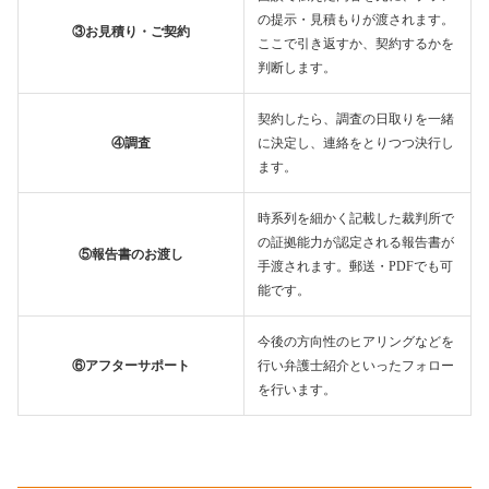
の提示・見積もりが渡されます。
③お見積り・ご契約
ここで引き返すか、契約するかを
判断します。
契約したら、調査の日取りを一緒
④調査
に決定し、連絡をとりつつ決行し
ます。
時系列を細かく記載した裁判所で
の証拠能力が認定される報告書が
⑤報告書のお渡し
手渡されます。郵送・PDFでも可
能です。
今後の方向性のヒアリングなどを
⑥アフターサポート
行い弁護士紹介といったフォロー
を行います。