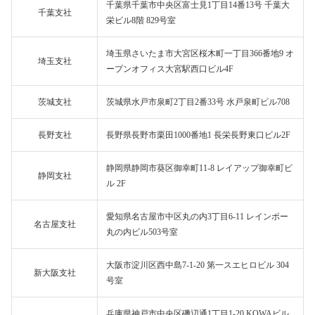
千葉県千葉市中央区富士見1丁目14番13号 千葉大
千葉支社
栄ビル8階 829号室
埼玉県さいたま市大宮区桜木町一丁目366番地9 オ
埼玉支社
ープンオフィス大宮駅西口ビル4F
茨城支社
茨城県水戸市泉町2丁目2番33号 水戸泉町ビル708
長野支社
長野県長野市栗田1000番地1 長栄長野東口ビル2F
静岡県静岡市葵区御幸町11-8 レイアップ御幸町ビ
静岡支社
ル 2F
愛知県名古屋市中区丸の内3丁目6-11 レインボー
名古屋支社
丸の内ビル503号室
大阪市淀川区西中島7-1-20 第一スエヒロビル 304
新大阪支社
号室
兵庫県神戸市中央区磯辺通1丁目1-20 KOWAビル