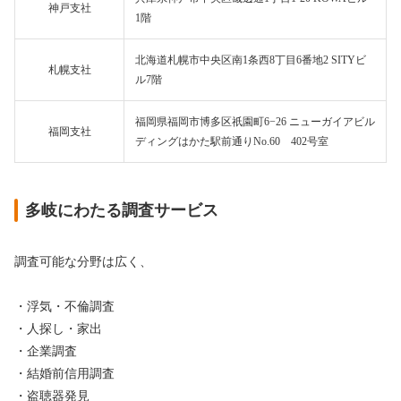
神戸支社
1階
北海道札幌市中央区南1条西8丁目6番地2 SITYビ
札幌支社
ル7階
福岡県福岡市博多区祇園町6−26 ニューガイアビル
福岡支社
ディングはかた駅前通りNo.60 402号室
多岐にわたる調査サービス
調査可能な分野は広く、
・浮気・不倫調査
・人探し・家出
・企業調査
・結婚前信用調査
・盗聴器発見