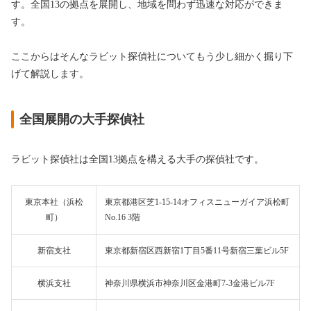
す。全国13の拠点を展開し、地域を問わず迅速な対応ができま
す。
ここからはそんなラビット探偵社についてもう少し細かく掘り下
げて解説します。
全国展開の大手探偵社
ラビット探偵社は全国13拠点を構える大手の探偵社です。
東京本社（浜松
東京都港区芝1-15-14オフィスニューガイア浜松町
町）
No.16 3階
新宿支社
東京都新宿区西新宿1丁目5番11号新宿三葉ビル5F
横浜支社
神奈川県横浜市神奈川区金港町7-3金港ビル7F