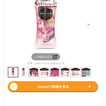
＞
この商品を見る
この
出典：
https://www.amazon.co.jp
出典：
htt
Amazonで詳細を見る