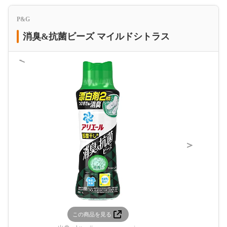
P&G
消臭&抗菌ビーズ マイルドシトラス
＜
＞
この商品を見る
この