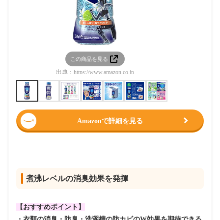
この商品を見る
この
出典：
https://www.amazon.co.jp
出典：
htt
Amazonで詳細を見る
煮沸レベルの消臭効果を発揮
【おすすめポイント】
・衣類の消臭・防臭・洗濯槽の防カビのW効果を期待できる