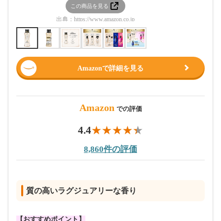
この商品を見る
この
出典：
https://www.amazon.co.jp
出典：
htt
Amazonで詳細を見る
Amazon
での評価
4.4
8,860件の評価
質の高いラグジュアリーな香り
【おすすめポイント】