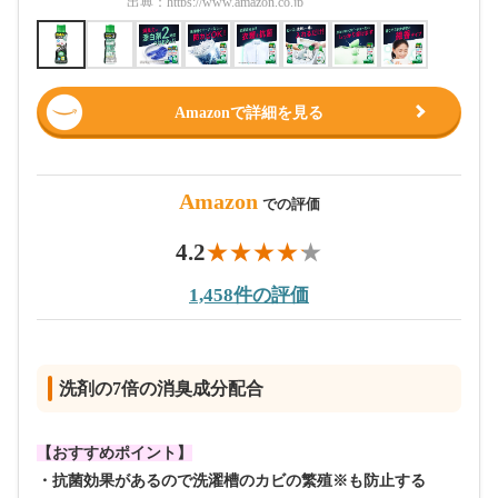
出典：
https://www.amazon.co.jp
出典：
htt
Amazonで詳細を見る
Amazon
での評価
4.2
1,458件の評価
洗剤の7倍の消臭成分配合
【おすすめポイント】
・抗菌効果があるので洗濯槽のカビの繁殖※も防止する