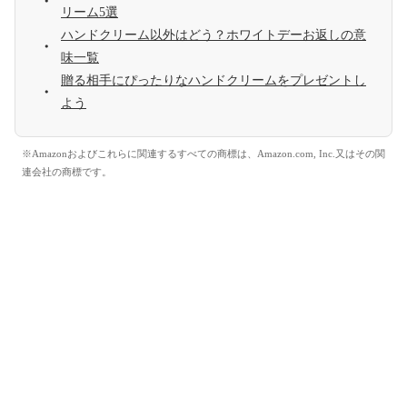
リーム5選
ハンドクリーム以外はどう？ホワイトデーお返しの意
味一覧
贈る相手にぴったりなハンドクリームをプレゼントし
よう
※Amazonおよびこれらに関連するすべての商標は、Amazon.com, Inc.又はその関
連会社の商標です。