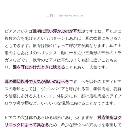
出典：
https://pixabay.com
ピアスといえば
最初に思い浮かぶのが耳たぶ
ですよね。耳たぶに
複数の穴をあけるというパターンもあれば、耳の軟骨にあけるこ
ともできます。軟骨は部位によって呼び方が異なります。耳の上
部のふちあたりのヘリックス、顔に一番近い三角形の部分のトラ
ガスなどです。軟骨のピアスは耳たぶよりも顔に近いこともあ
り、
髪を耳にかけたときに映える
こともあり、人気です。
耳の周辺以外で人気が高いのはへそ
です。へそ以外のボディピア
スの場所としては、ヴァンパイアと呼ばれる首、鎖骨周辺、乳首
や陰部にあける人もいます。体以外にも、顔の眉毛周辺のアイブ
ロウや鼻や唇など、いろいろな場所にあけることができます。
ピアスの穴は体のあらゆる場所にあけられますが、
対応箇所はク
リニックによって異なる
ため、希少な部位への穴あけを希望して