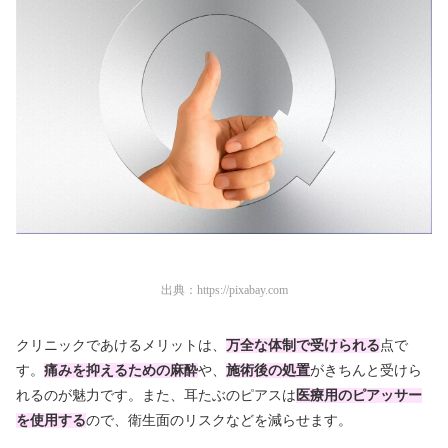
出典：
https://pixabay.com
クリニックであけるメリットは、
万全な体制で受けられる
点で
す。
痛みを抑えるための麻酔
や、
施術後の処置
がきちんと受けら
れるのが魅力です。また、耳たぶのピアスは
医療用のピアッサー
を使用する
ので、衛生面のリスクなどを減らせます。