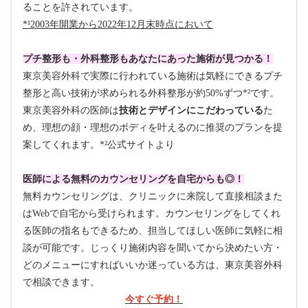
ることを許されています。
*¹2003年開業から2022年12月末時点において
プチ整形も・外科整形もあなたにあった施術が見つかる！
東京美容外科で実際に行われている施術は気軽にできるプチ
整形と高い技術が求められる外科整形が約50%ずつ*²です。
東京美容外科の医師は
技術とデザインにこだわっている
た
め、理想の顔・理想のボディを叶えるのに推奨のプランを提
案してくれます。*²公式サイトより
医師による無料のカウンセリングを自宅からも◎！
無料カウンセリングは、クリニックに来院して直接相談また
はWebで自宅から受けられます。カウンセリングをしてくれ
る医師の指名もできるため、担当してほしい医師に気軽に相
談が可能です。じっくり施術内容を聞いてから決めたい方・
どのメニューにすればいいか迷っている方は、東京美容外科
で相談できます。
今すぐ予約！