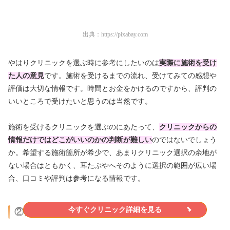
出典：
https://pixabay.com
やはりクリニックを選ぶ時に参考にしたいのは
実際に施術を受け
た人の意見
です。施術を受けるまでの流れ、受けてみての感想や
評価は大切な情報です。時間とお金をかけるのですから、評判の
いいところで受けたいと思うのは当然です。
施術を受けるクリニックを選ぶのにあたって、
クリニックからの
情報だけではどこがいいのかの判断が難しい
のではないでしょう
か。希望する施術箇所が希少で、あまりクリニック選択の余地が
ない場合はともかく、耳たぶやへそのように選択の範囲が広い場
合、口コミや評判は参考になる情報です。
今すぐクリニック詳細を見る
②自宅や職場の近くにあるかで選ぶ