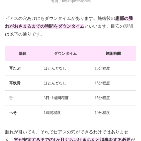
出典：
https://pixabay.com
ピアスの穴あけにもダウンタイムがあります。施術後の
患部の腫
れがおさまるまでの時間をダウンタイム
といいます。目安の期間
は以下の通りです。
部位
ダウンタイム
施術時間
耳たぶ
ほとんどなし
15分程度
耳軟骨
ほとんどなし
15分程度
舌
3日~1週間程度
15分程度
へそ
1週間程度
15分程度
腫れが引いても、それでピアスの穴ができるわけではありませ
ん。
穴が安定するまでの1ヶ月ぐらいはきちんと消毒をする必要
が