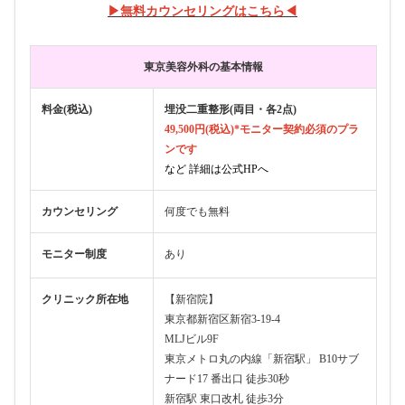
▶︎無料カウンセリングはこちら◀︎
東京美容外科の基本情報
料金(税込)
埋没二重整形(両目・各2点)
49,500円(税込)*モニター契約必須のプラ
ンです
など 詳細は公式HPへ
カウンセリング
何度でも無料
モニター制度
あり
クリニック所在地
【新宿院】
東京都新宿区新宿3-19-4
MLJビル9F
東京メトロ丸の内線「新宿駅」 B10サブ
ナード17 番出口 徒歩30秒
新宿駅 東口改札 徒歩3分