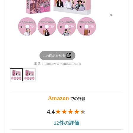
＞
この商品を見る
この
出典：
https://www.amazon.co.jp
出典：
htt
Amazon
での評価
4.4
12件の評価