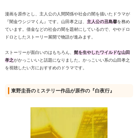
漫画を原作とし、主人公の人間関係や社会の闇を描いたドラマが
『闇金ウシジマくん』です。山田孝之は、
主人公の丑島馨
を務め
ています。借金などの社会の闇を題材にしているので、ややドロ
ドロとしたストーリー展開で物語が進みます。
ストーリーが面白いのはもちろん、
髭を生やしたワイルドな山田
孝之
がかっこいいと話題になりました。かっこいい系の山田孝之
を視聴したい方におすすめのドラマです。
東野圭吾のミステリー作品が原作の『白夜行』