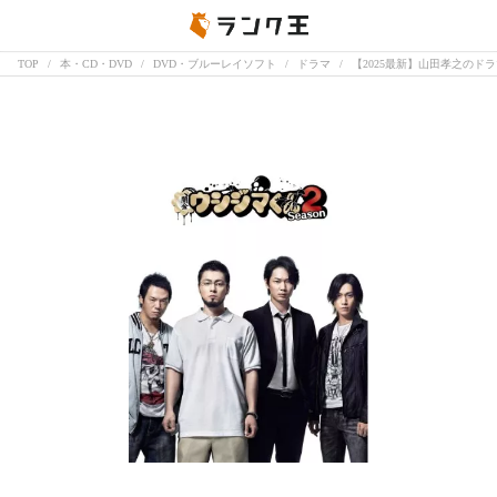
TOP
本・CD・DVD
DVD・ブルーレイソフト
ドラマ
【2025最新】山田孝之のド