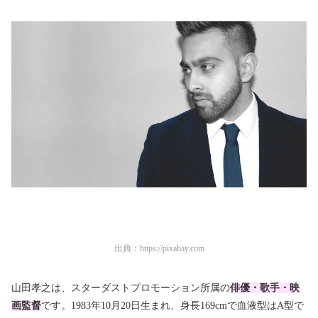
出典：
https://pixabay.com
山田孝之は、スターダストプロモーション所属の
俳優・歌手・映
画監督
です。1983年10月20日生まれ、身長169cmで血液型はA型で